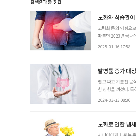
검색결과 총
3
건
노화와 식습관이 
고령화 등의 영향으로
따르면 2023년 국내
2018년 5만 3297
2025-01-16 17:58
모양의 주머니(게실)
발병률 증가 대장
맵고 짜고 기름진 음식
한 영향을 끼쳤다. 특
은 4.2%에 달한다
2024-03-13 08:36
노화로 인한 냄새
시니어에게 체취는 은