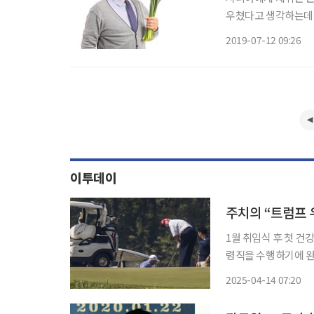
우쳤다고 생각하는데,
게도 스스로 자신의 
2019-07-12 09:26
화시킬 뿐이다. 손주
이투데이
주치의 “트럼프
1월 취임식 후 첫 건강검진 결과 발표 도널드 트럼프
령직을 수행하기에 완
시간) 진단을 내렸다 CNN에 따르면 바바벨라 주치의는 이날 보고서를 통해 “트럼프 대통령
2025-04-14 07:20
은 우수한 인지 및 신체 건