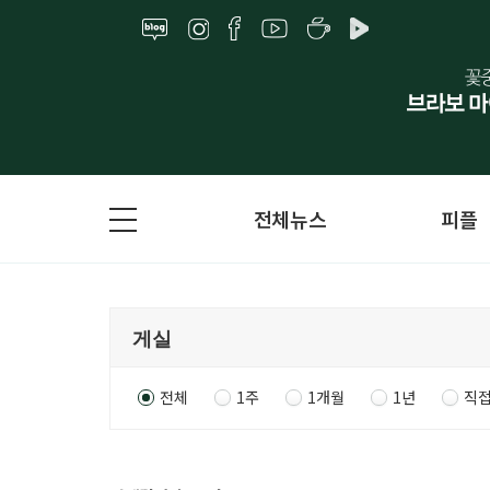
전체뉴스
피플
전체
1주
1개월
1년
직