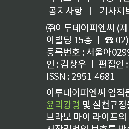
공지사항
ㅣ
기사제
㈜이투데이피엔씨 (제호
이빌딩 15층 ㅣ ☎ 02)
등록번호 : 서울아02992
인 : 김상우 ㅣ 편집인
ISSN : 2951-4681
이투데이피엔씨 임직원
윤리강령
및 실천규정을
브라보 마이 라이프의
저작권법의 보호를 받