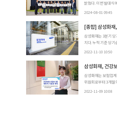
밝혔다. 이번 발대식에는 20대 고객을 위한 새로운 고객 경험을 제공하기 위해 대학생영패널
을 처음 도입했다. 이
2024-08-01 09:45
패널로 이뤄진 심층패
[종합] 삼성화재,
삼성화재는 3분기 당기
치다. 누적 기준 당기순이익은 전년보다 1.0% 성장한 1조 326억 원을 기록했다. 이는 전년도
전자 특별배당 제외 시 13.6% 증가한 수치
2022-11-10 10:50
대비 2.7% 증가한 5
삼성화재, 건강보
삼성화재는 보험업계 
위원회로부터 3개월의 배타적사
는 '간부전 진단비', 
2022-11-09 10:08