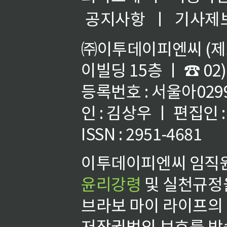
공지사항
ㅣ
기사제
㈜이투데이피엔씨 (제호
이빌딩 15층 ㅣ ☎ 02)
등록번호 : 서울아02992
인 : 김상우 ㅣ 편집인
ISSN : 2951-4681
이투데이피엔씨 임직원
윤리강령
및 실천규정을
브라보 마이 라이프의
저작권법의 보호를 받