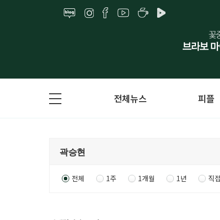
전체뉴스
피플
전체
1주
1개월
1년
직