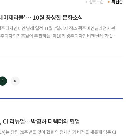
정확도순
최신순
‘레미제라블’… 10월 풍성한 문화소식
주디자인진흥원이 주관하는 ‘제10회 광주디자인비엔날레’가 11
원에서 열린다. 2005년 창설된 광주디자인비엔날레(이하 디자인비
국이 참여하는 등 세계적인 종합 디자인 축
1
◀
▶
 CI 리뉴얼…박영하 디렉터와 협업
)는 창립 20주년을 맞아 협회의 정체성과 비전을 새롭게 담은 CI