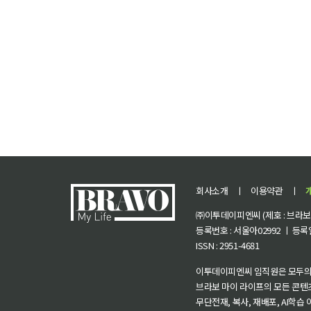
회사소개
ㅣ
이용약관
ㅣ
㈜이투데이피엔씨 (제호 : 브라보 마
등록번호 : 서울아02992 ㅣ 등록일자
ISSN : 2951-4681
이투데이피엔씨 임직원은 모두의
브라보 마이 라이프의 모든 콘텐
무단전재, 복사, 재배포, AI학습