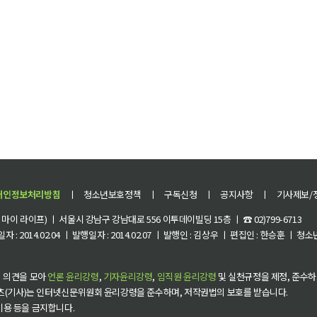
개인정보처리방침
ㅣ
청소년보호정책
ㅣ
구독신청
ㅣ
공지사항
ㅣ
기사제보/
이 라이프) ㅣ 서울시 강남구 강남대로 556 이투데이빌딩 15층 ㅣ ☎ 02)799-6713
 : 2014.02.04 ㅣ 발행일자 : 2014.02.07 ㅣ 발행인 : 김상우 ㅣ 편집인 : 한승훈 ㅣ
 의견을 모아
언론 윤리강령
,
기자윤리강령
,
임직원 윤리강령
및 실천규정을 제정, 준수하
츠(기사)는 인터넷신문위원회 윤리강령을 준수하며, 저작권법의 보호를 받습니다.
 이용 등을 금지합니다.