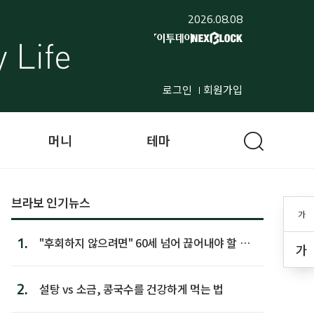
2026.08.08
로그인
회원가입
머니
테마
브라보 인기뉴스
가
1.
"후회하지 않으려면" 60세 넘어 끊어내야 할 사
가
람 1위
2.
설탕 vs 소금, 콩국수를 건강하게 먹는 법