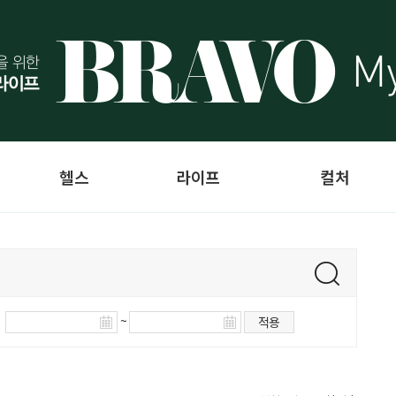
헬스
라이프
컬처
~
적용