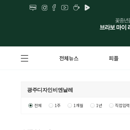
전체뉴스
피플
전체
1주
1개월
1년
직접입력