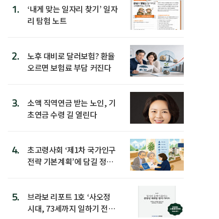
1.
‘내게 맞는 일자리 찾기’ 일자
리 탐험 노트
2.
노후 대비로 달러보험? 환율
오르면 보험료 부담 커진다
3.
소액 직역연금 받는 노인, 기
초연금 수령 길 열린다
4.
초고령사회 ‘제1차 국가인구
전략 기본계획’에 담길 정책
은
5.
브라보 리포트 1호 ‘사오정
시대, 73세까지 일하기 전략’