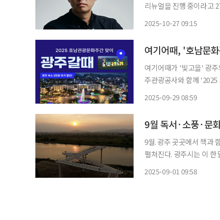
리뉴얼을 진행 중이라고 27일 밝혔다. 김승배 한국부동산개발협회
아 협회의 정체성과 미래
2025-10-27 09:15
운 CI는 ‘글로벌 디벨로퍼
여기어때, '호남문화
여기어때가 '빛고을' 광주의 숙소 할
주관광공사와 함께 '202
다. 광주에 위치한 중소형호
2025-09-29 08:59
상일 때 적용한다. 숙소 
9월 독서·소풍·문
9월. 광주 곳곳에서 책과
펼쳐진다. 광주시는 이 한 달 동안 시민과 관광객이 함께 즐길 수 있는 다채로운 가을 여행 프
로그램을 운영한다고 1일 밝혔다. 광주시립도서관에서는 가족이 참여할 수
2025-09-01 09:58
행사를 선