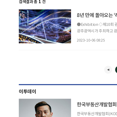
검색결과 총
1
건
8년 만에 돌아오는 
●Exhibition ◇제10회 광주디자인비엔날레 일정 11월 7일까지 장소 광주비엔날레전시관
광주광역시가 주최하고 광
월 7일까지 광주 시내 일
2023-10-06 08:25
엔날레)는 세계 40여 개
이투데이
한국부동산개발협회,
한국부동산개발협회(KODA