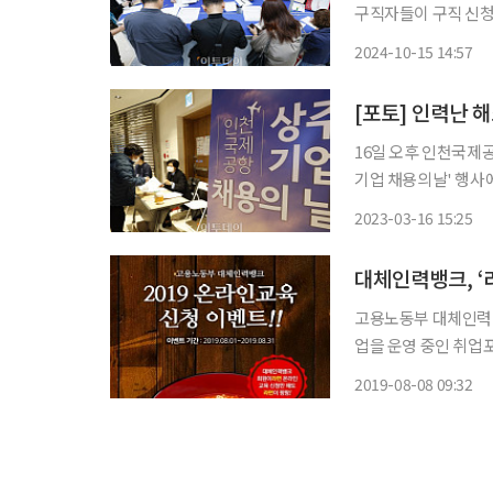
구직자들이 구직 신
동지청, 영등포여성인
2024-10-15 14:57
등 다양한 분야에서 3
[포토] 인력난 
16일 오후 인천국제
기업 채용의날' 행사
면서 인력난을 겪는 
2023-03-16 15:25
수 있도록 진행된다.
대체인력뱅크, ‘
고용노동부 대체인력뱅
업을 운영 중인 취업포
려하기 위해 온라인 
2019-08-08 09:32
여 방법은 간단하다.