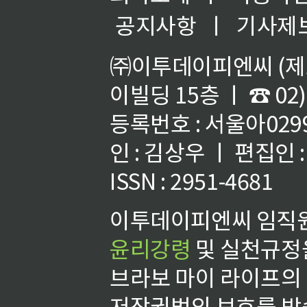
공지사항
ㅣ
기사제
㈜이투데이피엔씨 (제호
이빌딩 15층 ㅣ ☎ 02)
등록번호 : 서울아02992
인 : 김상우 ㅣ 편집인
ISSN : 2951-4681
이투데이피엔씨 임직원
윤리강령
및 실천규정을
브라보 마이 라이프의
저작권법의 보호를 받