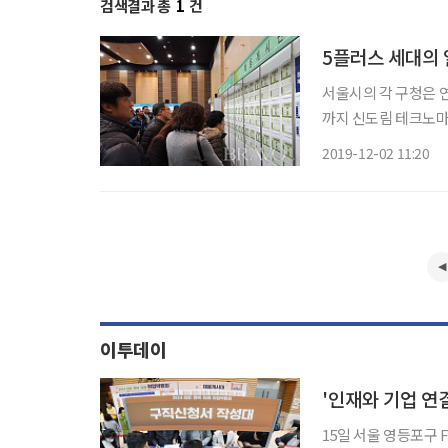
검색결과 총
1
건
5플러스 세대의 
서울시의 각 구청은 연말마다 일자리 
까지 신도림 테크노마
가 열렸다. 행사장은 취업을 
2019-12-02 11:20
체별로 적게는 2명에서
이투데이
'인재와 기업 연
15일 서울 영등포구