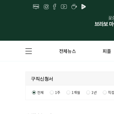
전체뉴스
피플
전체
1주
1개월
1년
직