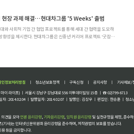
트렌드를 공유하기 위해 마련한 행사로,
 현장 과제 해결…현대차그룹 '5 Weeks' 출범
대와 사회적 기업 간 협업 프로젝트를 통해 세대 간 협력을 도모하
차그룹은 신중년 커리어 프로젝트 ‘굿잡
참가자들에게 협업 기회를 제공하기 위해 마련한 신규 프로그램 ‘5
Weeks’의 온라인 발대식을 17일 개최했다. 발대식 이후 본격적인 활동을 시
개인정보처리방침
ㅣ
청소년보호정책
ㅣ
구독신청
ㅣ
공지사항
ㅣ
기사제보/
이 라이프) ㅣ 서울시 강남구 강남대로 556 이투데이빌딩 15층 ㅣ ☎ 02)799-6713
 : 2014.02.04 ㅣ 발행일자 : 2014.02.07 ㅣ 발행인 : 김상우 ㅣ 편집인 : 한승훈 ㅣ
 의견을 모아
언론 윤리강령
,
기자윤리강령
,
임직원 윤리강령
및 실천규정을 제정, 준수하
츠(기사)는 인터넷신문위원회 윤리강령을 준수하며, 저작권법의 보호를 받습니다.
 이용 등을 금지합니다.