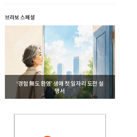
발간
브라보 스페셜
‘경험 無도 환영’ 생애 첫 일자리 도전 설
명서