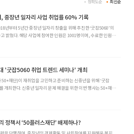
정확도순
최신순
 중장년 일자리 사업 취업률 60% 기록
18년부터 5년간 중장년 일자리 창출을 위해 추진한 ‘굿잡5060’의
고 밝혔다. 해당 사업에 참여한 인원은 1001명이며, 수료한 인원
가진 중장년들이 중소기업 및
 수 있도록 맞춤형 교육과 취업 서비
대 '굿잡5060 취업 트렌드 세미나' 개최
50+재단)이 재취업을 고민하고 준비하는 신중년을 위해 ‘굿잡
결을 위한 이번 행사는 50+재단
동부, ㈜상상우리 등 4개 기관이 2018년부터 함께 추진하는 신중
년 커리어 프로젝트 ‘굿잡 5060’의 세부 프로그램으로 마련됐다. 취
리 정책서 ‘50플러스재단’ 배제하나?
개편을 단행하며, 중장년의 경제활동 및 사회참여를 지원해온 복지