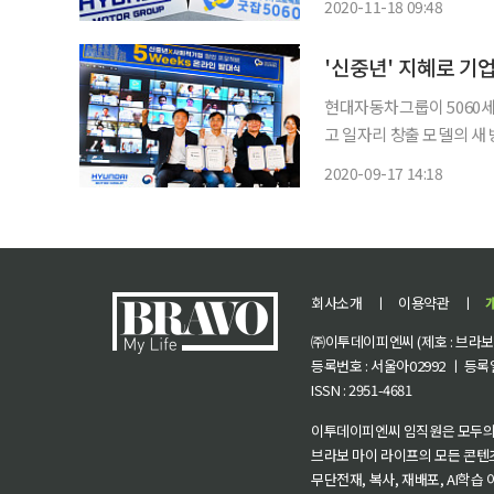
2020-11-18 09:48
년 세대에게 특화한 취업 
'신중년' 지혜로 기업
현대자동차그룹이 5060세
고 일자리 창출 모델의 새 방향성을 제시한다. 현대
5060’의 교육을 수료한 
2020-09-17 14:18
회사소개
ㅣ
이용약관
ㅣ
㈜이투데이피엔씨 (제호 : 브라보 마
등록번호 : 서울아02992 ㅣ 등록일자
ISSN : 2951-4681
이투데이피엔씨 임직원은 모두의
브라보 마이 라이프의 모든 콘텐
무단전재, 복사, 재배포, AI학습