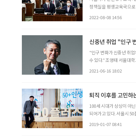
정책실을 평생교육국으로 이
통과됐다. 그 과정에서 
2022-08-08 14:56
소식이 들렸다. 이는 최근
신중년 취업 "인구 
"인구 변화가 신중년 취업
수 있다." 조영태 서울대학교 보건대학원 교수는 16일 열린 ‘신중년 취업트렌드2021-신중년
미래 일자리 히든카드’ 온라인 세미
2021-06-16 18:02
제활동을 하며 생계를 책임
퇴직 이후를 고민하
100세 시대가 상상이 아닌
되어가고 있다. 서울시 5
스 세대의 삶을 돕기 위해 
2019-01-07 08:41
책 개발 등의 사업을 꾸준