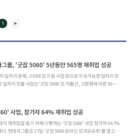
1
차그룹, '굿잡 5060' 5년동안 565명 재취업 성공
◀
▶
 일자리 문제, 스타트업 지원 사업 등으로 지속가능한 일자리 창
해 현대차그룹, 고용노동부, 공공기관 등이 협력해 만든 일자리 창
18년 출범 이후 총 950명의 수료 인원 중 재취업에 성공
60' 사업, 참가자 64% 재취업 성공
의 재취업을 돕기 위해 시행하는 '굿잡 5060' 사업 참가자 64.7%
회’를 열고 3
 창출 성과와 신중