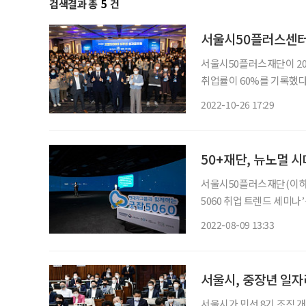
검색결과 총
5
건
서울시50플러스센터,
서울시50플러스재단이 20
취업률이 60%를 기록했다
950명 중 565명이 취업에 성공했다. ‘굿잡5060’은 전문 역량을 
2022-10-26 17:29
사회적 경제 분야로 취업할
50+재단, 뉴노멀 시
서울시50플러스재단(이하 
5060 취업 트렌드 세미나’를 개최한다. 신중년 일자리 문제 해
과 현대자동차그룹, 고용노
2022-08-09 13:33
서울시, 중장년 일자
서울시가 민선 8기 조직 