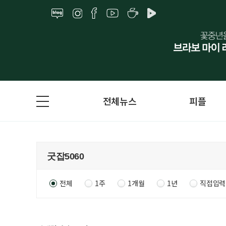
전체뉴스
피플
전체
1주
1개월
1년
직접입력