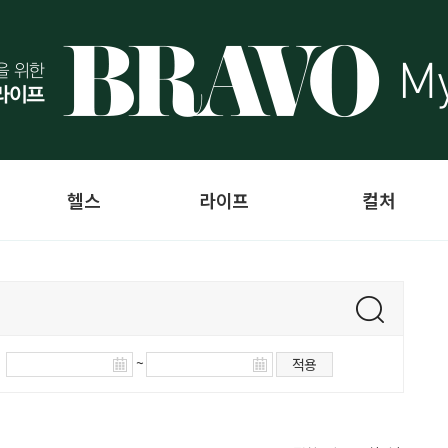
헬스
라이프
컬처
~
적용