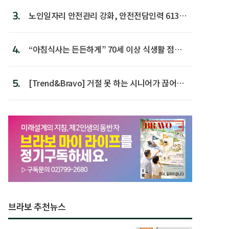
3.
노인일자리 안전관리 강화, 안전전담인력 613명
첫 배치
4.
“아침식사는 든든하게” 70세 이상 식생활 점수
가장 높아
5.
[Trend&Bravo] 거절 못 하는 시니어가 끊어야
할 행동 5
브라보 추천뉴스