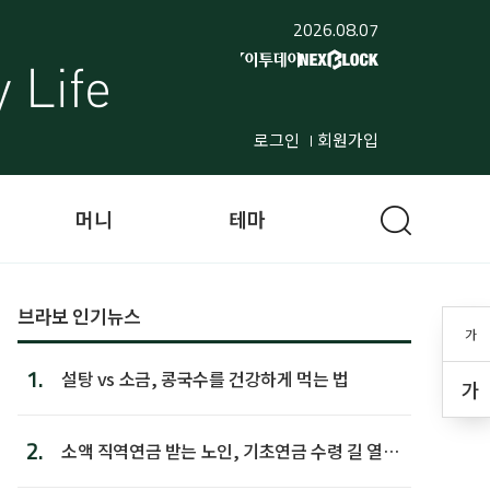
2026.08.07
로그인
회원가입
머니
테마
브라보 인기뉴스
가
1.
설탕 vs 소금, 콩국수를 건강하게 먹는 법
가
2.
소액 직역연금 받는 노인, 기초연금 수령 길 열린
다