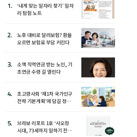
1.
‘내게 맞는 일자리 찾기’ 일자
리 탐험 노트
2.
노후 대비로 달러보험? 환율
오르면 보험료 부담 커진다
3.
소액 직역연금 받는 노인, 기
초연금 수령 길 열린다
4.
초고령사회 ‘제1차 국가인구
전략 기본계획’에 담길 정책
은
5.
브라보 리포트 1호 ‘사오정
시대, 73세까지 일하기 전략’