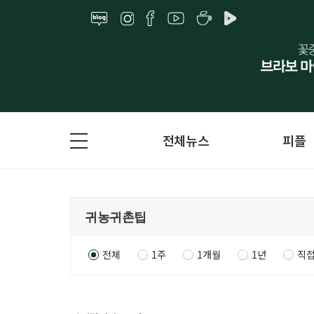
전체뉴스
피플
전체
1주
1개월
1년
직