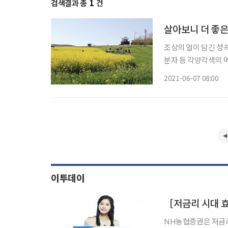
검색결과 총
1
건
살아보니 더 좋은 
조상의 얼이 담긴 성
분자 등 각양각색의 
란 해바라기가 인사한
2021-06-07 08:00
울이면 눈 덮인 하얀
이투데이
［저금리 시대 
NH농협증권은 저금리