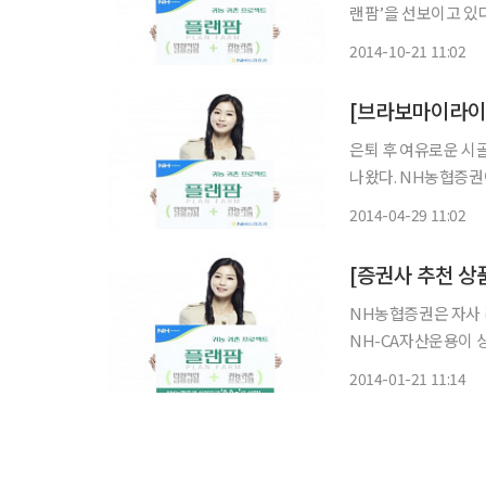
랜팜’을 선보이고 있다. ‘플랜팜(PLANFARM)’은 은퇴 후 귀농·귀촌을 희망하는 고
한 차별화된 은퇴설계
2014-10-21 11:02
은퇴 후 여유로운 시
나왔다. NH농협증권이 자사 리서치센터의 계량 분석 모델(Quant Model) 포트폴리오를 바
탕으로 NH-CA자산
2014-04-29 11:02
[증권사 추천 상
NH농협증권은 자사 리
NH-CA자산운용이 
(PLANFARM)’을 추천했다. ‘플랜팜’은 은퇴 후 귀농·귀촌을 희망
2014-01-21 11:14
된 은퇴 설계 브랜드로