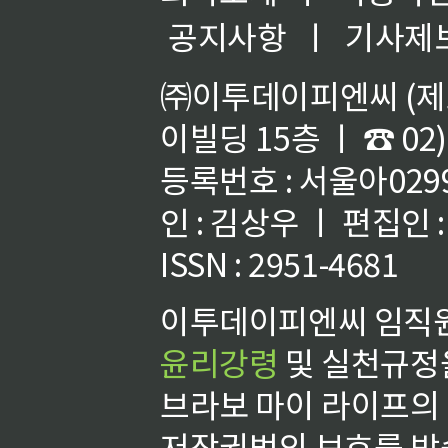
공지사항
ㅣ
기사제
㈜이투데이피엔씨 (제호
이빌딩 15층 ㅣ ☎ 02)
등록번호 : 서울아02992
인 : 김상우 ㅣ 편집인
ISSN : 2951-4681
이투데이피엔씨 임직원
윤리강령
및 실천규정을
브라보 마이 라이프의
저작권법의 보호를 받