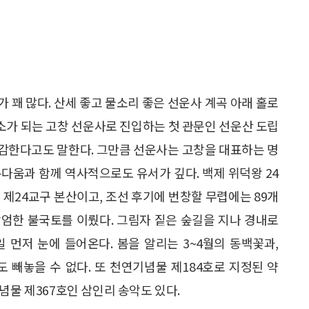
 꽤 많다. 산세 좋고 물소리 좋은 선운사 계곡 아래 홀로
명소가 되는 고창 선운사로 진입하는 첫 관문인 선운산 도립
감한다고도 말한다. 그만큼 선운사는 고창을 대표하는 명
다움과 함께 역사적으로도 유서가 깊다. 백제 위덕왕 24
제24교구 본산이고, 조선 후기에 번창할 무렵에는 89개
장엄한 불국토를 이뤘다. 그림자 짙은 숲길을 지나 경내로
 먼저 눈에 들어온다. 봄을 알리는 3~4월의 동백꽃과,
도 빼놓을 수 없다. 또 천연기념물 제184호로 지정된 약
념물 제367호인 삼인리 송악도 있다.