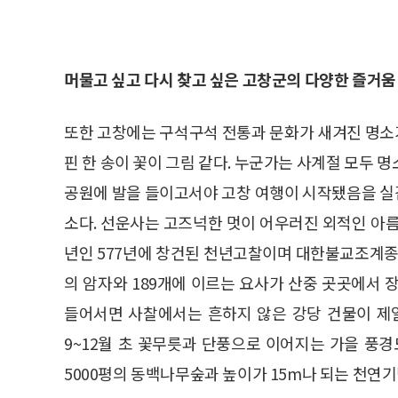
머물고 싶고 다시 찾고 싶은 고창군의 다양한 즐거움
또한 고창에는 구석구석 전통과 문화가 새겨진 명소가
핀 한 송이 꽃이 그림 같다. 누군가는 사계절 모두 
공원에 발을 들이고서야 고창 여행이 시작됐음을 실
소다. 선운사는 고즈넉한 멋이 어우러진 외적인 아름
년인 577년에 창건된 천년고찰이며 대한불교조계종 
의 암자와 189개에 이르는 요사가 산중 곳곳에서 
들어서면 사찰에서는 흔하지 않은 강당 건물이 제일
9~12월 초 꽃무릇과 단풍으로 이어지는 가을 풍경
5000평의 동백나무숲과 높이가 15m나 되는 천연기