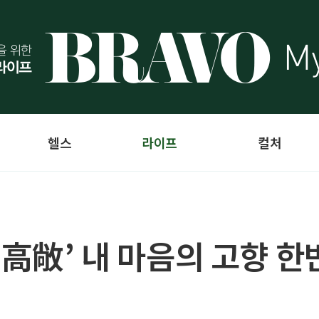
헬스
라이프
컬처
‘高敞’ 내 마음의 고향 한