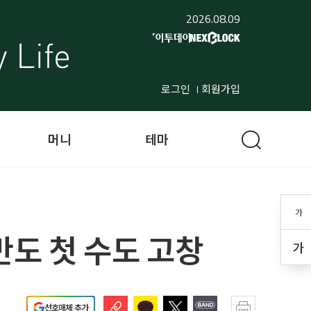
2026.08.09
로그인
회원가입
머니
테마
가
반도 첫 수도 고창
가
선호매체 추가