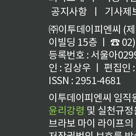
공지사항
ㅣ
기사제
㈜이투데이피엔씨 (제호
이빌딩 15층 ㅣ ☎ 02)
등록번호 : 서울아02992
인 : 김상우 ㅣ 편집인
ISSN : 2951-4681
이투데이피엔씨 임직원
윤리강령
및 실천규정을
브라보 마이 라이프의
저작권법의 보호를 받