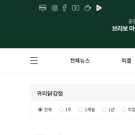
전체뉴스
피플
전체
1주
1개월
1년
직