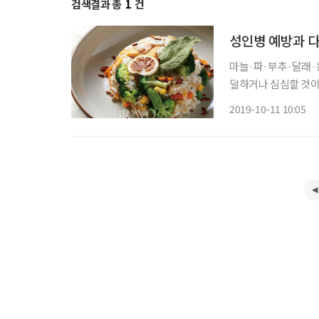
검색결과 총
1
건
성인병 예방과 다
마늘·파·부추·달래·흥
덜하거나 심심할 것이
르게 즐길 수 있다. 
2019-10-11 10:05