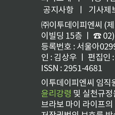
공지사항
ㅣ
기사제
㈜이투데이피엔씨 (제호
이빌딩 15층 ㅣ ☎ 02)
등록번호 : 서울아02992
인 : 김상우 ㅣ 편집인
ISSN : 2951-4681
이투데이피엔씨 임직원
윤리강령
및 실천규정을
브라보 마이 라이프의
저작권법의 보호를 받