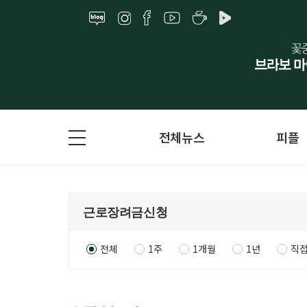
전체뉴스
피플
전체
1주
1개월
1년
직