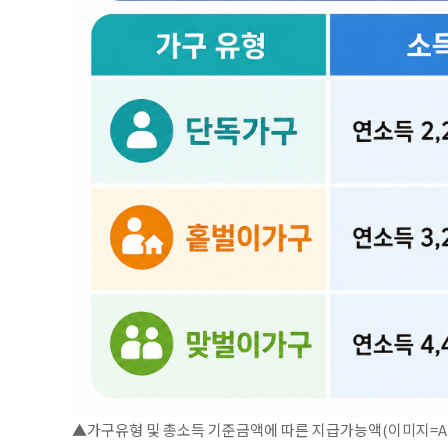
▲가구유형 및 총소득 기준금액에 따른 지급가능액(이미지=AI 