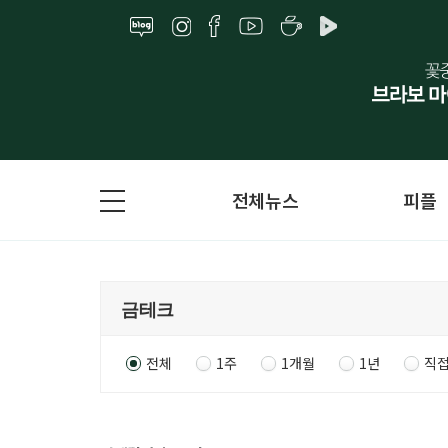
전체뉴스
피플
전체
1주
1개월
1년
직