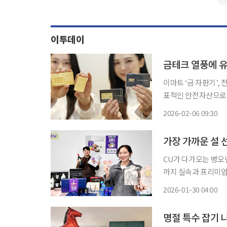
이투데이
금테크 열풍에 
이마트 ‘금 자판기’, 
표적인 안전자산으로 꼽
아지는 가운데 국제적
2026-02-06 09:30
근할 수 있는 편의점
CU가 다가오는 병오년
까지 실속과 프리미엄을 아우르
구매 동향에서도 양극
2026-01-30 04:00
의 취향과 가치를 중
명절 특수 잡기 