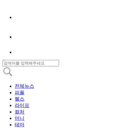
전체뉴스
피플
헬스
라이프
컬처
머니
테마