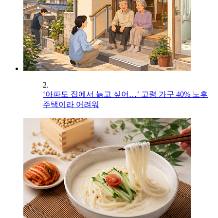
2.
‘아파도 집에서 늙고 싶어…’ 고령 가구 40% 노후
주택이라 어려워