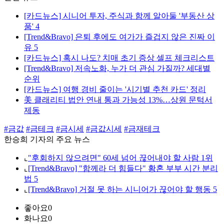
[카드뉴스] 시니어 투자, 주식과 함께 알아둘 '부동산 상
품' 4
[Trend&Bravo] 은퇴 후에도 여가가 즐겁지 않은 진짜 이
유 5
[카드뉴스] 혹시 나도? 치매 초기 증상 셀프 체크리스트
[Trend&Bravo] 저속노화, 누가 더 관심 가질까? 세대별
순위
[카드뉴스] 여행 경비 줄이는 '시기별 추천 카드' 정리
美 클래리티 법안 연내 통과 가능성 13%…상원 문턱서
제동
#금값
#금테크
#금시세
#금값시세
#금재테크
한승희 기자의 주요 뉴스
⌞
"후회하지 않으려면" 60세 넘어 끊어내야 할 사람 1위
⌞
[Trend&Bravo] "함께라 더 힘들다" 황혼 부부 시간 분리
법 5
⌞
[Trend&Bravo] 거절 못 하는 시니어가 끊어야 할 행동 5
좋아요
0
화나요
0