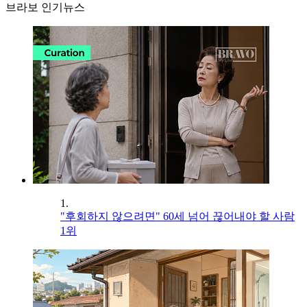
브라보 인기뉴스
1.
"후회하지 않으려면" 60세 넘어 끊어내야 할 사람
1위