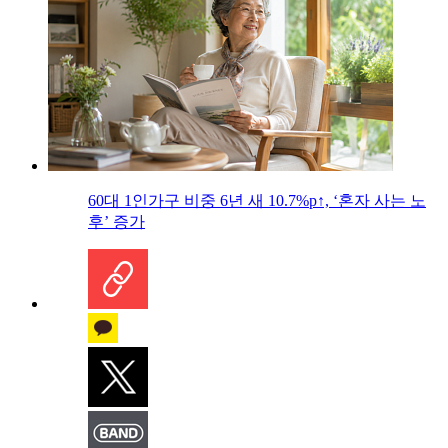
60대 1인가구 비중 6년 새 10.7%p↑, ‘혼자 사는 노
후’ 증가