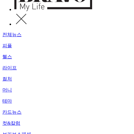
전체뉴스
피플
헬스
라이프
컬처
머니
테마
카드뉴스
컷&칼럼