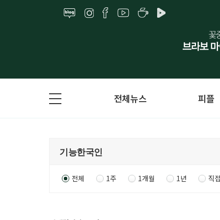
전체뉴스
피플
전체
1주
1개월
1년
직