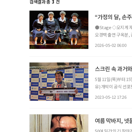
검색결과 총
3
건
“가정의 달, 손
●Stage ◇오지게 재밌는 가시나들 일정 5월 15일 ~ 6월 28일 장소 국립극장 하늘극장 연출
오경택 출연 구옥분, 김
지컬 ‘오지게 재밌는
2026-05-02 06:00
곡 가시나들’과 에세
스크린 속 과거와
5월 11일(목)부터 
유) 개막이 공식 선
의 회복, 그리고 과거와 현재의 공존’이다. 개막
2023-05-12 17:26
에서 개최됐다. 창작 
여름 막바지, 
50여 일간의 긴 장마