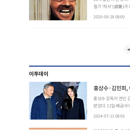
절기 ‘처서’(處暑)
기승을 부릴 때면 공
2020-08-28 08:00
갔다. 신종코로나바이
이투데이
홍상수·김민희, 
홍상수 감독이 연인 
받았다. 11일 배급사 ㈜화인컷은 '수유천'이 다음 달 7일 개막하는 제77회 로카르노국제영화
제(Locarno Film Fest
2024-07-11 08:56
한 '우리 선희'를 비롯