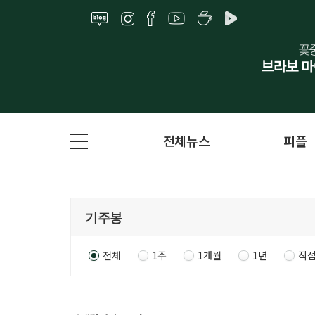
전체뉴스
피플
전체
1주
1개월
1년
직