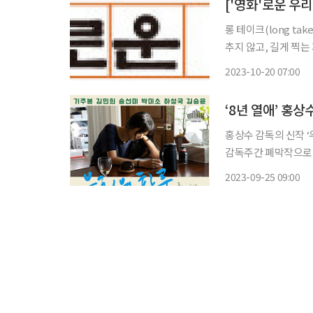
['영화'로운 우리
롱 테이크(long ta
추지 않고, 길게 찍는 기법이 롱 테이크다. 19
10개의 롱 테이크로 
2023-10-20 07:00
(shot)처럼 구성했
홍상수 감독의 신작 ‘우리의 하루’가 국내 관객들과 만
감독주간 폐막작으로 전
한다. ‘우리의 하루’
2023-09-25 09:00
오면서 나누는 이야기