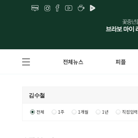
전체뉴스
피플
전체
1주
1개월
1년
직접입력