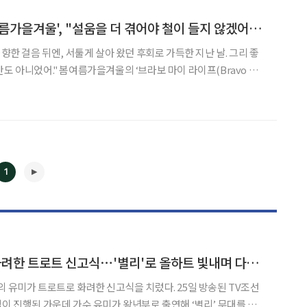
[가지 않은 길] '봄여름가을겨울', "설움을 더 겪어야 철이 들지 않겠어요? "
 향한 걸음 뒤엔, 서툴게 살아 왔던 후회로 가득한 지난 날. 그리 좋
‘브라보 마이 라이프(Bravo My
절이다. 멋스러우면서도 세련되지 않지만 구구절절 소소한 일상들을 그대
로 반영한 노랫말들. 잔잔한 감동이 배어 나온다. 해 저문 어
1
'미스트롯4' 유미, 화려한 트로트 신고식⋯'별리'로 올하트 빛내며 다음 라운드 진출
 트로트로 화려한 신고식을 치렀다. 25일 방송된 TV조선
◀
▶
심이 진행된 가운데 가수 유미가 왕년부로 출연해 ‘별리’ 무대를 꾸몄