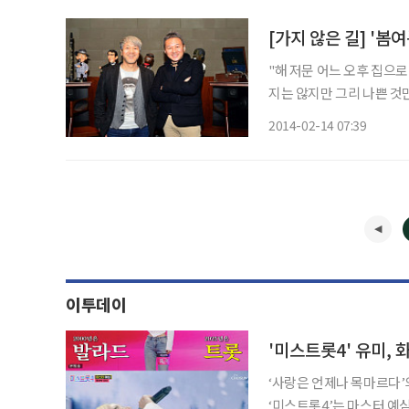
"해 저문 어느 오후 집으로
지는 않지만 그리 나쁜 것만도 아니었어." 봄여름가을겨울의 
Life)’. 노래의 첫 구
2014-02-14 07:39
이투데이
‘사랑은 언제나 목마르다’의 유미가
‘미스트롯4’는 마스터 예