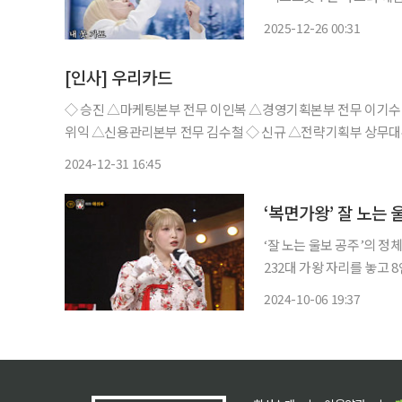
다. 이날 유미는 “2000년도 발라드, 지금은 트롯. 시대가 원하는 음악을 하고 싶은 가수 유
2025-12-26 00:31
[인사] 우리카드
◇ 승진 △마케팅본부 전무 이인복 △경영기획본부 전무 이기수 ◇ 이동 △금융사업본부 전무 유태현 △플랫폼사업본부 전무 박
2024-12-31 16:45
‘잘 노는 울보 공주’의 정체가 래퍼 애쉬비로
232대 가왕 자리를 놓고 8인의 도전
서는 ‘잘 노는 울보 공주’
2024-10-06 19:37
대를 펼쳤다. 무대 결과 70