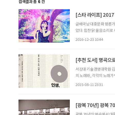
검색결과 총
6
건
[스타 라이프] 201
글배국남 대중문화 평론가(knbae24@hanm
았다. 힘찬 닭 울음소리로
생은 지능과 지모에 뛰어
2016-12-23 10:44
단정하며 체계적이고 결단력
서강대 기술경영대학원 김
의 노래와, 각각의 노래가
노래의 배경이 된 곳을 찾
2015-08-11 23:31
만과 사랑, 그리고 각각의 
[광복 70년] 광복 
광복 70년의 역사에서 대