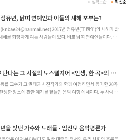
정확도순
최신순
7 정유년, 닭띠 연예인과 이들의 새해 포부는?
ail.net) 2017년 정유년(丁酉年)의 새해가 밝
 새해를 희망차게 여는 사람들이 있다. 바로 닭띠 연예인들이다. 닭띠
나고 앞을 내다보는 예견력이 탁월하다는 평가를 받는다. 날카롭고
도 있다는 말도 많이 듣는다. 이 때문에 연예인 스
[추천 도서] 명곡으로 만나는 그 시절의 노스탤지어 <인생, 한 곡>의 저자 김동률 인터뷰
동률 교수가 고 권태균 사진작가와 함께 여행하면서 음미한 20곡
 탄생한 장소에 관한 얘기를 곁들인 음악 여행 에세이다. 두 사람은
아가 곡이 탄생한 당시 시대 상황과 뒷이야기, 그 시절 청춘들의 낭
노래가 이 땅에 미친 영향 등을 탐색한다. 수록된 노래는 열
70년을 빛낸 가수와 노래들 - 임진모 음악평론가
중음악은 어떤 분야보다도 일반 대중의 정서와 우리 사회의 흐름을