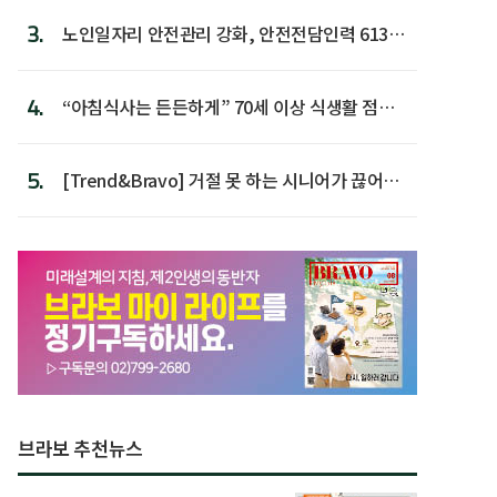
3.
노인일자리 안전관리 강화, 안전전담인력 613명
첫 배치
4.
“아침식사는 든든하게” 70세 이상 식생활 점수
가장 높아
5.
[Trend&Bravo] 거절 못 하는 시니어가 끊어야
할 행동 5
브라보 추천뉴스