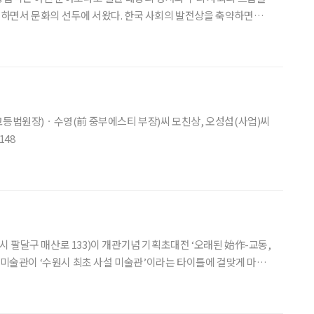
하면서 문화의 선두에 서왔다. 한국 사회의 발전상을 축약하면서
 알고 기억하는 가장 많은 스타들을 내놓은 곳이 대중가요라는 사
실은 명백하다. 글 임진모 음악평론가 광복과 함께 대중음악은 산업적 덩치를 키운 것은 물론
고등법원장)ㆍ수영(前 중부에스티 부장)씨 모친상, 오성섭(사업)씨
148
팔달구 매산로 133)이 개관기념 기획초대전 ‘오래된 始作-교동,
택, 용인 등 도내 곳곳에서 활