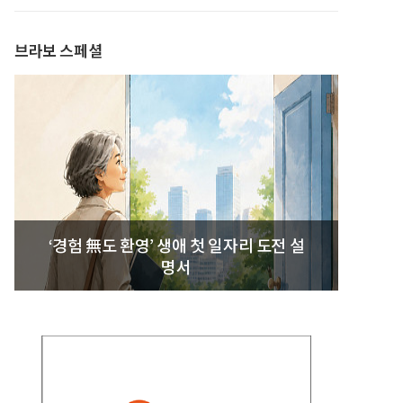
발간
브라보 스페셜
‘경험 無도 환영’ 생애 첫 일자리 도전 설
명서