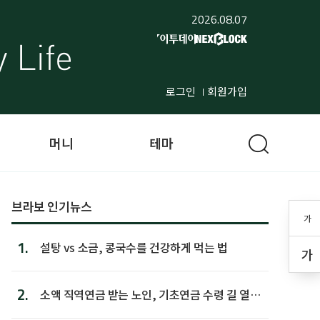
2026.08.07
로그인
회원가입
머니
테마
브라보 인기뉴스
가
1.
설탕 vs 소금, 콩국수를 건강하게 먹는 법
가
2.
소액 직역연금 받는 노인, 기초연금 수령 길 열린
다