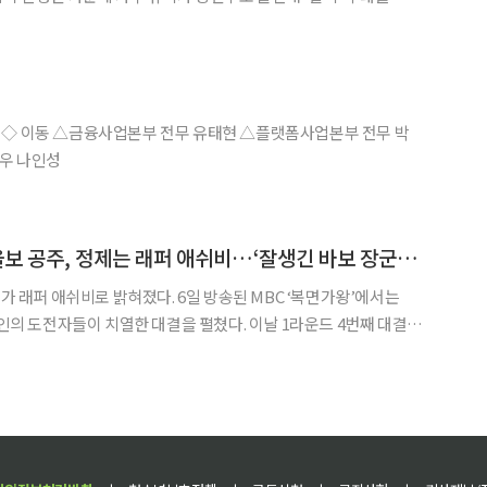
미”라고 자신을 소개했다. 이어 유미는 자신의 히트곡인 ‘사랑은 언제
위익 △신용관리본부 전무 김수철 ◇ 신규 △전략기획부 상무대우 나인성
‘복면가왕’ 잘 노는 울보 공주, 정제는 래퍼 애쉬비…‘잘생긴 바보 장군’은 박준하?
 밝혀졌다. 6일 방송된 MBC ‘복면가왕’에서는
자들이 치열한 대결을 펼쳤다. 이날 1라운드 4번째 대결에
와 ‘잘생긴 바보 장군’가 김수철의 ‘정신차려’를 열창하며 흥겨운 무
대 79로 ‘동물 목소리’가 다음 라운