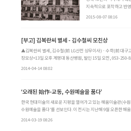
지속적으로 포착하고 반영
우리의 여러 세대와 계층이
2015-08-07 08:16
[부고] 김복란씨 별세 - 김수철씨 모친상
▲김복란씨 별세, 김수철(前 LG산전 상무이사)ㆍ수학(前 대구
장모상=13일 오후 계명대 동산병원, 발인 15일 오전, 053-250-8
2014-04-14 08:02
‘오래된 始作-교동, 수원예술을 품다’
한국 현대미술의 새로운 지평을 열어가고 있는 해움미술관(수원시 
수원예술을 품다’를 선보인다. 이 전시는 지난해 9월 오픈한 해움미술관이 ‘수원시 최초 사설 미술관’이라는 타이틀에 걸맞게 마련
한 대규모 기획전이다. 수원을 비롯해 안성, 안산, 오산, 화성, 평
2014-03-19 08:26