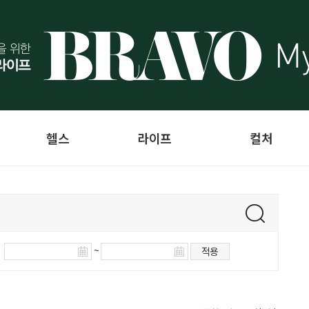
헬스
라이프
컬처
~
적용