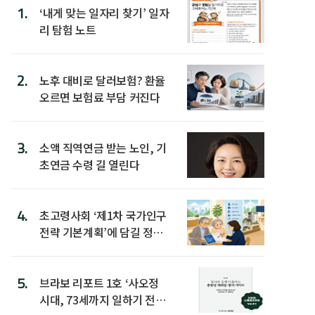
1.
‘내게 맞는 일자리 찾기’ 일자
리 탐험 노트
2.
노후 대비로 달러보험? 환율
오르면 보험료 부담 커진다
3.
소액 직역연금 받는 노인, 기
초연금 수령 길 열린다
4.
초고령사회 ‘제1차 국가인구
전략 기본계획’에 담길 정책
은
5.
브라보 리포트 1호 ‘사오정
시대, 73세까지 일하기 전략’