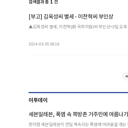
검색결과 총
1
건
[부고] 김옥성씨 별세 - 이찬혁씨 부인상
▲김옥성씨 별세, 이찬혁(前 국회의원)씨 부인상=3일 오후 대방
2014-03-05 08:18
이투데이
세븐일레븐, 폭염 속 쪽방촌 거주민에 여름나기
편의점 세븐일레븐이 연일 계속되는 폭염에 어려움을 겪는 쪽방촌 