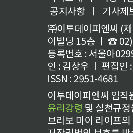
공지사항
ㅣ
기사제
㈜이투데이피엔씨 (제호
이빌딩 15층 ㅣ ☎ 02)
등록번호 : 서울아02992
인 : 김상우 ㅣ 편집인
ISSN : 2951-4681
이투데이피엔씨 임직원
윤리강령
및 실천규정을
브라보 마이 라이프의
저작권법의 보호를 받