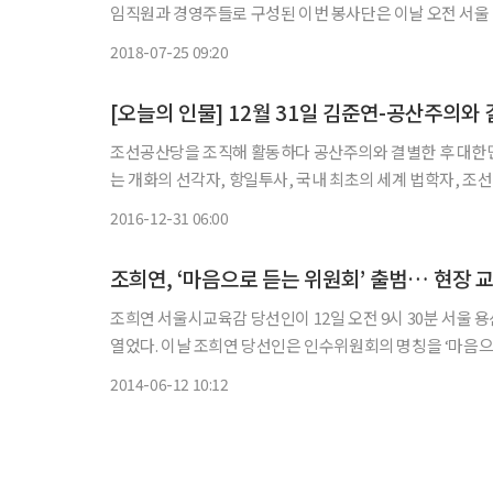
임직원과 경영주들로 구성된 이번 봉사단은 이날 오전 서울 
한다. 세븐카페 트럭도 함께 이동해 시원하게 즐길 수 있는
2018-07-25 09:20
[오늘의 인물] 12월 31일 김준연-공산주의와
조선공산당을 조직해 활동하다 공산주의와 결별한 후 대한민국 건국 
는 개화의 선각자, 항일투사, 국내 최초의 세계 법학자, 조
암보통학교에 입학한 13세 때에 같은 마을에 살던 네 살 연
2016-12-31 06:00
조희연, ‘마음으로 듣는 위원회’ 출범… 현장 
조희연 서울시교육감 당선인이 12일 오전 9시 30분 서
열었다. 이날 조희연 당선인은 인수위원회의 명칭을 ‘마음으로 듣는 조희연 서울시교육감 취임준비위원회’(줄여서 ‘마음으로 듣는
위원회’)라고 정했다고 밝혔다. 조 당선
2014-06-12 10:12