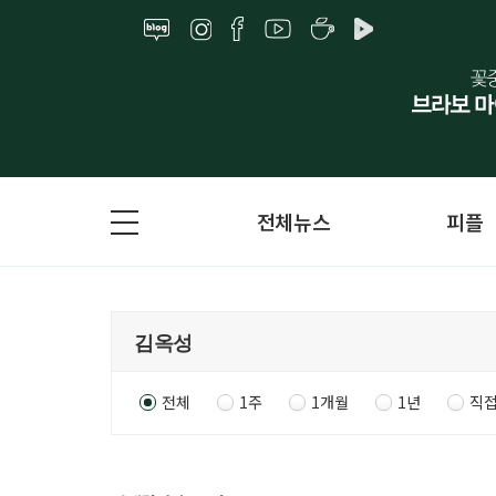
전체뉴스
피플
전체
1주
1개월
1년
직