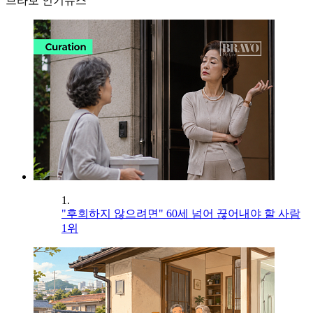
브라보 인기뉴스
1.
"후회하지 않으려면" 60세 넘어 끊어내야 할 사람
1위