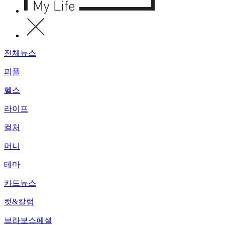
전체뉴스
피플
헬스
라이프
컬처
머니
테마
카드뉴스
컷&칼럼
브라보스페셜