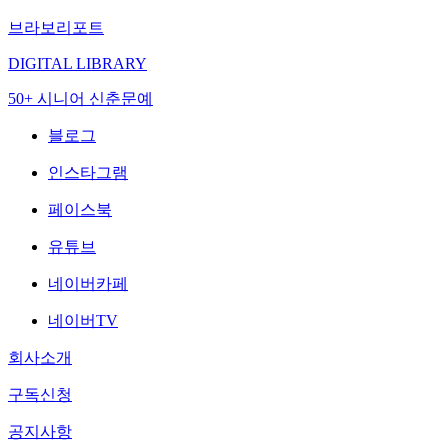
브라보리포트
DIGITAL LIBRARY
50+ 시니어 신춘문예
블로그
인스타그램
페이스북
유튜브
네이버카페
네이버TV
회사소개
구독신청
공지사항