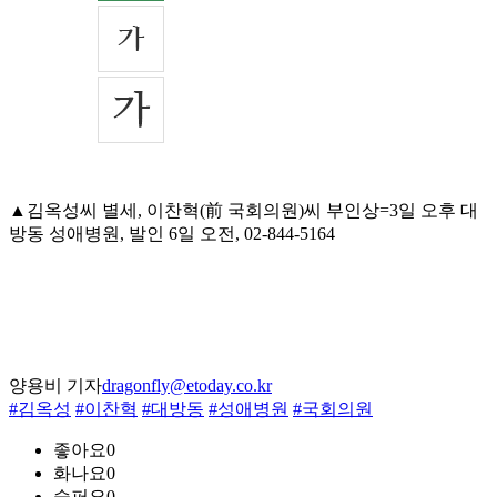
▲김옥성씨 별세, 이찬혁(前 국회의원)씨 부인상=3일 오후 대
방동 성애병원, 발인 6일 오전, 02-844-5164
양용비 기자
dragonfly@etoday.co.kr
#김옥성
#이찬혁
#대방동
#성애병원
#국회의원
좋아요
0
화나요
0
슬퍼요
0