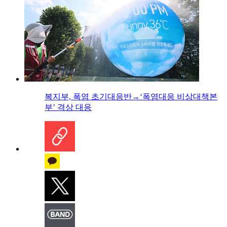
복지부, 폭염 초기대응반→‘폭염대응 비상대책본
부’ 격상 대응