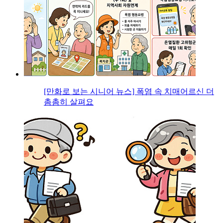
[만화로 보는 시니어 뉴스] 폭염 속 치매어르신 더
촘촘히 살펴요