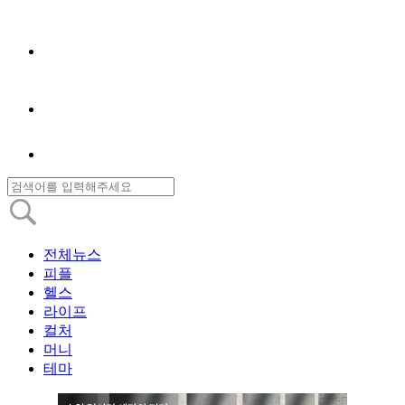
전체뉴스
피플
헬스
라이프
컬처
머니
테마