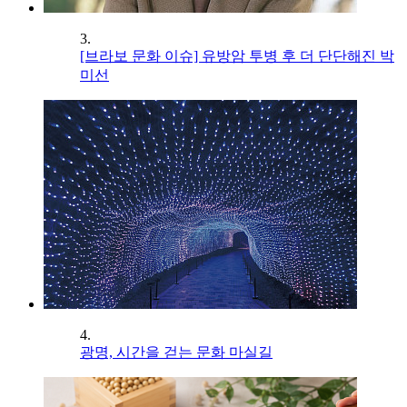
3.
[브라보 문화 이슈] 유방암 투병 후 더 단단해진 박
미선
4.
광명, 시간을 걷는 문화 마실길