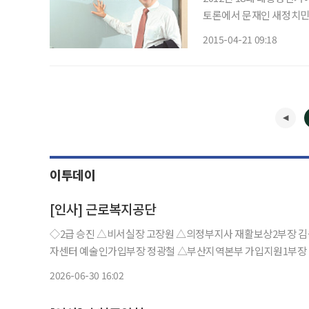
토론에서 문재인 새정치민
말했었고, 박근혜 대통령은 증세 
2015-04-21 09:18
여의 세월이 흘러 ‘증세 없
이투데이
[인사] 근로복지공단
◇2급 승진 △비서실장 고장원 △의정부지사 재활보상2부장 김원식 △남양주지사 재활보상부장 최율 △서울특수형태근로종사
자센터 예술인가입부장 정광철 △부산지역본부 가입지원1부장
상2부장 공효영 △전주지사 가입지원1부장 홍정애 △목포지사
2026-06-30 16:02
역본부 가