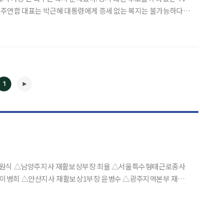
주연합 대표는 박근혜 대통령에게 증세 없는 복지는 불가능하다고
없는 복지가 가능하다고 반박했었다. 그때만 해도 이후 3년
는 복지’가 한국에서 가장 뜨거운 말이 될 줄은 아무도 몰랐
1
◀
▶
 이병희 △안산지사 재활보상1부장 윤병수 △광주지역본부 재활보
 재활보상부장 문재식 △제주지사 재활보상부장 노진경 △대전지