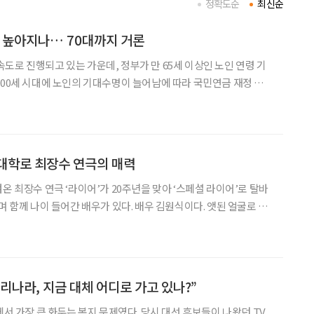
정확도순
최신순
준 높아지나… 70대까지 거론
도로 진행되고 있는 가운데, 정부가 만 65세 이상인 노인 연령 기
100세 시대에 노인의 기대수명이 늘어남에 따라 국민연금 재정 고
 마련에 나선 것이다. 1981년 노인복지법 제정 이후 40여 년 만에
노인 연령 기준이 바뀌게 될지 귀추가 주목된다. 정부, 노인 연령
대학로 최장수 연극의 매력
온 최장수 연극 ‘라이어’가 20주년을 맞아 ‘스페셜 라이어’로 탈바
며 함께 나이 들어간 배우가 있다. 배우 김원식이다. 앳된 얼굴로 주
하던 서른한 살 청년은 이제 지천명을 바라보는 나이가 되어 중후한
우스’로 관객을 만나고 있다. 그 사이 15년간
우리나라, 지금 대체 어디로 가고 있나?”
에서 가장 큰 화두는 복지 문제였다. 당시 대선 후보들이 나왔던 TV