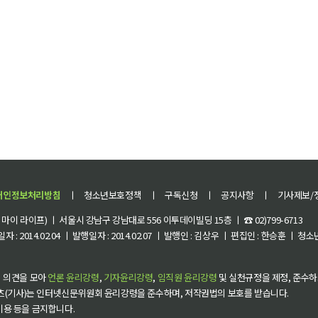
개인정보처리방침
ㅣ
청소년보호정책
ㅣ
구독신청
ㅣ
공지사항
ㅣ
기사제보/
이 라이프) ㅣ 서울시 강남구 강남대로 556 이투데이빌딩 15층 ㅣ ☎ 02)799-6713
 : 2014.02.04 ㅣ 발행일자 : 2014.02.07 ㅣ 발행인 : 김상우 ㅣ 편집인 : 한승훈 ㅣ
 의견을 모아
언론 윤리강령
,
기자윤리강령
,
임직원 윤리강령
및 실천규정을 제정, 준수하
츠(기사)는 인터넷신문위원회 윤리강령을 준수하며, 저작권법의 보호를 받습니다.
 이용 등을 금지합니다.