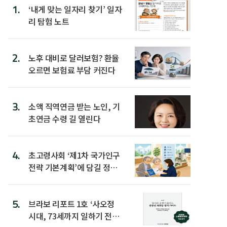
1.
‘내게 맞는 일자리 찾기’ 일자
리 탐험 노트
2.
노후 대비로 달러보험? 환율
오르면 보험료 부담 커진다
3.
소액 직역연금 받는 노인, 기
초연금 수령 길 열린다
4.
초고령사회 ‘제1차 국가인구
전략 기본계획’에 담길 정책
은
5.
브라보 리포트 1호 ‘사오정
시대, 73세까지 일하기 전략’