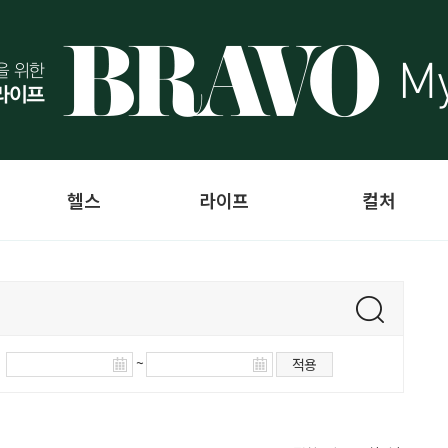
헬스
라이프
컬처
~
적용