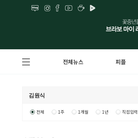
전체뉴스
피플
전체
1주
1개월
1년
직접입력