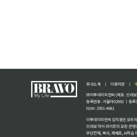
회사소개
ㅣ
이용약관
ㅣ
㈜이투데이피엔씨 (제호 : 브라보 마
등록번호 : 서울아02992 ㅣ 등록일자
ISSN : 2951-4681
이투데이피엔씨 임직원은 모두의
브라보 마이 라이프의 모든 콘텐
무단전재, 복사, 재배포, AI학습