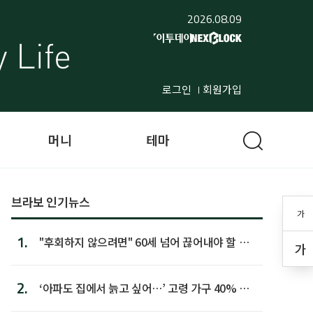
2026.08.09
로그인
회원가입
머니
테마
브라보 인기뉴스
가
1.
"후회하지 않으려면" 60세 넘어 끊어내야 할 사
가
람 1위
2.
‘아파도 집에서 늙고 싶어…’ 고령 가구 40% 노
후 주택이라 어...