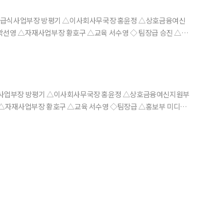
 △급식사업부장 방평기 △이사회사무국장 홍윤정 △상호금융여신
사업부장 황호구 △교육 서수영 ◇ 팀장급 승진 △홍
호 △감사실 일상감사팀장 여원정 △ICT전략실 ICT전략기획팀
황호구 △교육 서수영 ◇팀장급 △홍보부 미디어
일상감사팀장 여원정 △ICT전략실 ICT전략기획팀장 강석순 △