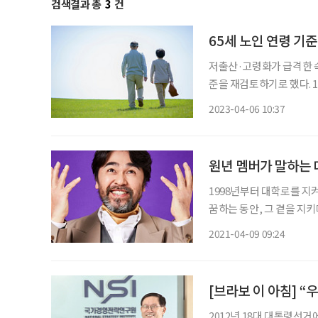
검색결과 총
3
건
65세 노인 연령 기
저출산·고령화가 급격한 속
준을 재검토하기로 했다. 
갈 등의 문제가 불거져 대책
2023-04-06 10:37
원년 멤버가 말하는 
1998년부터 대학로를 지켜
꿈하는 동안, 그 곁을 지키
인공 ‘존 스미스’를 연기
2021-04-09 09:24
매력을 지닌 형사 ‘포터 하
[브라보 이 아침] “
2012년 18대 대통령선거