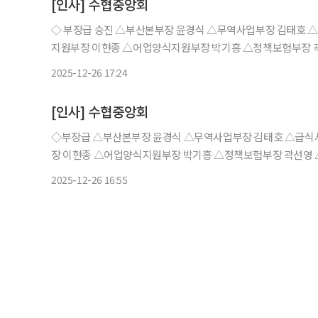
[인사] 수협중앙회
◇ 부장급 승진 △부산본부장 윤경식 △무역사업부장 김태호
지원부장 이현종 △어업양식지원부장 박기흥 △정책보험부장 곽선영 △자재
보부 미디어홍보팀장 박성환 △공제보험본부 계약관리팀장 박상
2025-12-26 17:24
장
[인사] 수협중앙회
◇부장급 △부산본부장 윤경식 △무역사업부장 김태호 △급식사업부장 방평기 △이사회사무국장 홍윤정 △상호금융여신지원부
장 이현종 △어업양식지원부장 박기흥 △정책보험부장 곽선영 △자재사업부장 
홍보팀장 박성환 △공제보험본부 계약관리팀장 박상호 △감사실 
2025-12-26 16:55