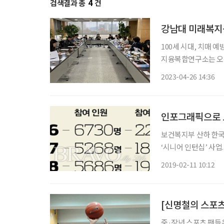
검색결과 총
4
건
강남대 미래복지융
100세 시대, 치매 
지융복합연구소는 오는 
기반 사회서비스 생태계
2023-04-26 14:36
WT 산학협력포럼은 
인포그래픽으로 보
보건복지부 산하 한국
‘시니어 인턴십’ 사
인식을 확산하고 있다
2019-02-11 10:12
중·장년 스포츠 팬들