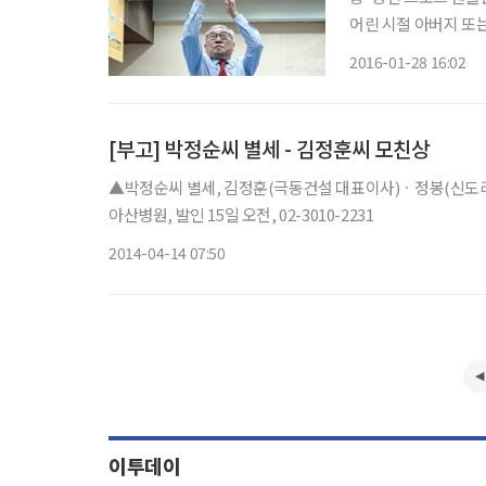
어린 시절 아버지 또
장)이나 효창운동장 
2016-01-28 16:02
어섰을 수도 있고 국
듣게 되면
[부고] 박정순씨 별세 - 김정훈씨 모친상
▲박정순씨 별세, 김정훈(극동건설 대표이사)ㆍ정봉(신도리코 
아산병원, 발인 15일 오전, 02-3010-2231
2014-04-14 07:50
이투데이