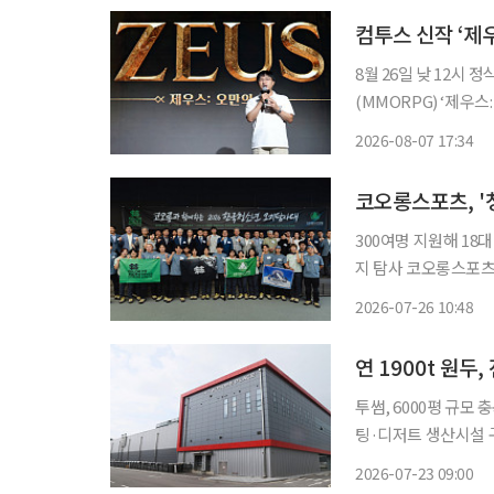
컴투스 신작 ‘제
8월 26일 낮 12시 정식 출시…13
(MMORPG) ‘제우스
담을 낮추면서 MMOR
2026-08-07 17:34
요소를 과금으로 직접
코오롱스포츠, '
300여명 지원해 18
지 탐사 코오롱스포츠가 청년들의 도전 정신을 키우는 '청소년 오지탐사대' 지원을 9년 만에
재개한다고 26일 밝
2026-07-26 10:48
투썸, 6000평 규모
팅·디저트 생산시설 구축 여름 장맛비가 전세버스 창문을 촉촉히 적신 22일 
금왕읍에 있는 투썸플
2026-07-23 09:00
터 고소하고 향긋한 