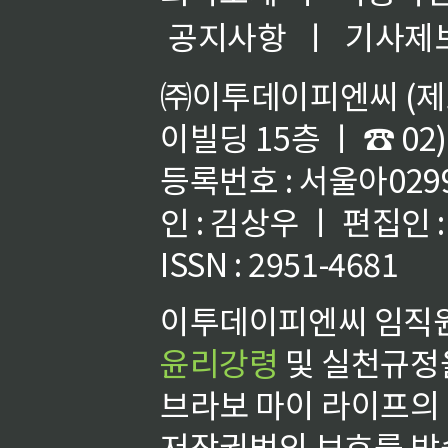
공지사항
ㅣ
기사제
㈜이투데이피엔씨 (제호
이빌딩 15층 ㅣ ☎ 02)
등록번호 : 서울아02992
인 : 김상우 ㅣ 편집인
ISSN : 2951-4681
이투데이피엔씨 임직원
윤리강령
및 실천규정을
브라보 마이 라이프의
저작권법의 보호를 받