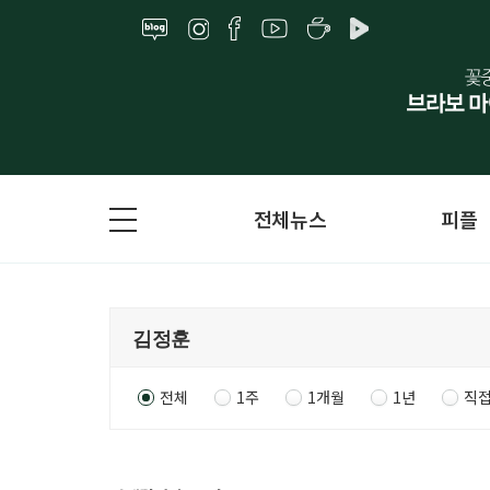
전체뉴스
피플
전체
1주
1개월
1년
직