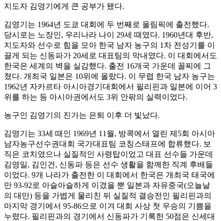
지도자 김영기에게 큰 공부가 됐다.
김영기는 1964년 도쿄 대회에 두 번째로 올림픽에 출전했다.
당시로는 노장인, 우리나라 나이 29세 때였다. 1960년대 후반,
지도자와 선수로 힘을 모아 한국 남자 농구의 1차 전성기를 이
끌게 되는 신동파가 20세로 대표팀의 막내였다. 이 대회에서도
한국은 세계의 벽을 실감했다. 출전 16개국 가운데 꼴찌에 그
쳤다. 개최국 일본은 10위에 올랐다. 이 무렵 한국 남자 농구는
1962년 자카르타 아시아경기대회에서 필리핀과 일본에 이어 3
위를 하는 등 아시아권에서도 3위 안팎의 실력이었다.
농구인 김영기의 진가는 은퇴 이후 더 빛났다.
김영기는 33세 때인 1969년 11월, 방콕에서 열린 제5회 아시아
남자농구선수권대회 국가대표팀 코칭스태프에 합류했다. 보
직은 코치였으나 실질적인 사령탑이었고 대표 선수들 가운데
김영일, 김인건, 신동파 등은 선수 생활을 함께한 직계 후배들
이었다. 9개 나라가 출전한 이 대회에서 한국은 개최국 태국에
만 93-92로 아슬아슬하게 이겼을 뿐 일본과 자유중국(오늘날
의 대만) 등을 가볍게 물리친 뒤 실질적 결승전인 필리핀과의
마지막 경기에서 95-86으로 이겨 대회 사상 첫 우승의 기쁨을
누렸다. 필리핀과의 경기에서 신동파가 기록한 50점은 신세대