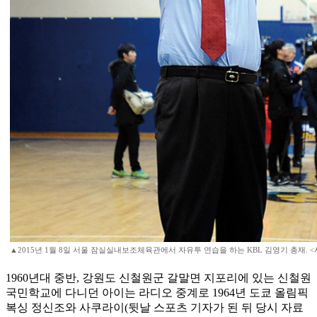
▲2015년 1월 8일 서울 잠실실내보조체육관에서 자유투 연습을 하는 KBL 김영기 총재. <
1960년대 중반, 강원도 신철원군 갈말면 지포리에 있는 신철원
국민학교에 다니던 아이는 라디오 중계로 1964년 도쿄 올림픽
복싱 정신조와 사쿠라이(뒷날 스포츠 기자가 된 뒤 당시 자료