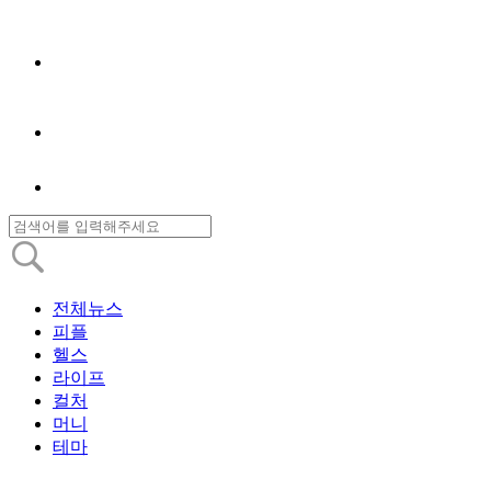
전체뉴스
피플
헬스
라이프
컬처
머니
테마