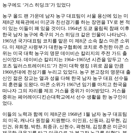
농구에도 ‘거스 히딩크’가 있었다
농구 올드 팬 가운데 남자 농구 대표팀이 서울 용산에 있는 미
제8군 체육관에서 미군과 친선경기를 하는 장면을 TV로 본 적
이 있는 이들이 꽤 있을 것이다. 1964년 도쿄 올림픽 참패 이후
한국 남자 농구에 축구의 거스 히딩크 같은 인물이 나타났다.
1965년 국가대표팀 코치를 맡은 미 제8군 소속 찰스 마콘 소위
다. 미 제8군 사령부가 대한농구협회에 코치로 추천한 마콘 소
위는 미국 대학 농구의 명문 데이비슨 칼리지의 주전 가드 출
신이었다. 데이비슨 칼리지는 1964~1965년 시즌을 앞두고 ‘스
포츠 일러스트레이티드’가 전미 대학 랭킹 1위로 꼽을 만큼
1960년대에 전성기를 누리고 있었다. 농구 본고장의 명문대 출
신인 젊은 장교는 열과 성을 다해 한국 남자 농구 대표 선수들
의 훈련을 도왔다. 마콘 소위가 1967년 임기를 마치고 한국을
떠나자 그의 자리를 제프 거스플 중위가 이어받았다. 거스플
중위는 페어레이디킨슨대학교에서 선수 생활을 한 농구인이
었다.
이들의 노력과 함께 미 제8군은 1968년 1월 남자 농구 대표팀
의 미국, 캐나다 원정을 지원했다. 이인표, 신동파, 김무현, 김
인건, 유희형, 박한, 최종규, 신현수, 곽현채, 김정훈은 미군이
제공한 군용기를 타고 미국으로 가 본고장 농구를 익혔다. 북