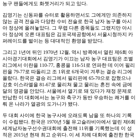
농구 팬들에게도 화젯거리가 되고 있다.
김영기는 신동파를 슈터로 활용하면서도 그에게만 의존하지
않는 공격 전술과 다양한 수비 전술로 한국 남자 농구를 아시
아 정상에 올려놓았다. 그 무렵 다른 종목들도 그랬지만 아시
아 정상에 오른 대표팀은 김포국제공항에서 서울시청까지 카
퍼레이드를 벌이는 등 대대적인 환영을 받았다.
그리고 1년여 뒤인 1970년 12월, 역시 방콕에서 열린 제6회 아
시아경기대회에서 김영기가 이끄는 남자 농구 대표팀은 조별
리그에서 이란을 110-77, 홍콩을 116-51로 연파한 데 이어 필리
핀을 79-77로 따돌리고 조 1위로 6개국이 겨루는 결승 리그에
올랐다. 한국은 결승 리그에서 필리핀에 65-70으로 잡혔으나
강호 이스라엘을 81-67로 물리쳐 물고 물리는 혼전 속에 금메
달의 영광을 안았다. 서울에서 열기로 돼 있다가 재정 문제로
반납한 이 대회에서는 농구와 축구가 동반 우승하는 쾌거를 이
뤄 온 나라가 열광의 도가니가 됐다.
두 대회 사이에 한국 농구사에 오래도록 남을 또 하나의 기록
이 수립됐다. 한국은 1970년 5월 유고슬라비아에서 열린 제6회
세계남자농구선수권대회에 출전해 11위를 기록했는데 이 성
적은 2015년 현재 최고 순위다. 이 세 차례 대회에 출전한 한국