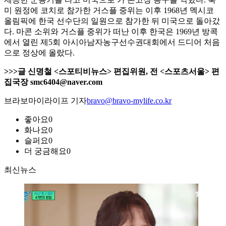
미 원정에 코치로 참가한 거스플 중위는 이후 1968년 멕시코
올림픽에 한국 선수단의 일원으로 참가한 뒤 미국으로 돌아갔
다. 마콘 소위와 거스플 중위가 떠난 이후 한국은 1969년 방콕
에서 열린 제5회 아시아남자농구선수권대회에서 드디어 처음
으로 정상에 올랐다.
>>>글 신명철 <스포티비뉴스> 편집위원, 전 <스포츠서울> 편
집국장 smc6404@naver.com
브라보마이라이프 기자
bravo@bravo-mylife.co.kr
좋아요
0
화나요
0
슬퍼요
0
더 궁금해요
0
최신뉴스