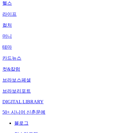
헬스
라이프
컬처
머니
테마
카드뉴스
컷&칼럼
브라보스페셜
브라보리포트
DIGITAL LIBRARY
50+ 시니어 신춘문예
블로그