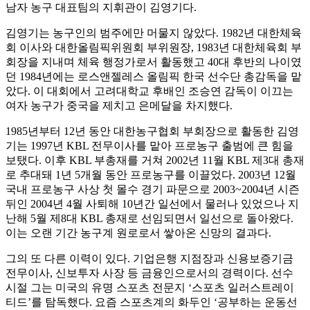
남자 농구 대표팀의 지휘관이 김영기다.
김영기는 농구인의 범주에만 머물지 않았다. 1982년 대한체육
회 이사와 대한올림픽위원회 부위원장, 1983년 대한체육회 부
회장을 지내며 체육 행정가로서 활동했고 40대 후반의 나이였
던 1984년에는 로스앤젤레스 올림픽 한국 선수단 총감독을 맡
았다. 이 대회에서 고려대학교 후배인 조승연 감독이 이끄는
여자 농구가 중국을 제치고 은메달을 차지했다.
1985년부터 12년 동안 대한농구협회 부회장으로 활동한 김영
기는 1997년 KBL 전무이사를 맡아 프로농구 출범에 큰 힘을
보탰다. 이후 KBL 부총재를 거쳐 2002년 11월 KBL 제3대 총재
로 추대돼 1년 5개월 동안 프로농구를 이끌었다. 2003년 12월
국내 프로농구 사상 첫 몰수 경기 파문으로 2003~2004년 시즌
뒤인 2004년 4월 사퇴해 10년간 일선에서 물러나 있었으나 지
난해 5월 제8대 KBL 총재로 선임되면서 일선으로 돌아왔다.
이는 오랜 기간 농구계 원로로서 쌓아온 신망의 결과다.
그의 또 다른 이력이 있다. 기업은행 지점장과 신용보증기금
전무이사, 신보투자 사장 등 금융인으로서의 경력이다. 선수
시절 그는 미국의 유명 스포츠 전문지 ‘스포츠 일러스트레이
티드’를 탐독했다. 요즘 스포츠계의 화두인 ‘공부하는 운동선