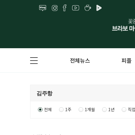
전체뉴스
피플
전체
1주
1개월
1년
직