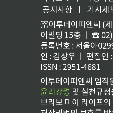
공지사항
ㅣ
기사제
㈜이투데이피엔씨 (제호
이빌딩 15층 ㅣ ☎ 02)
등록번호 : 서울아02992
인 : 김상우 ㅣ 편집인
ISSN : 2951-4681
이투데이피엔씨 임직원
윤리강령
및 실천규정을
브라보 마이 라이프의
저작권법의 보호를 받