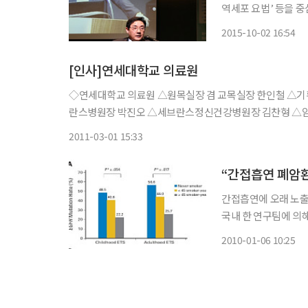
역세포 요법’ 등을 중
차병원그룹의 계열사
2015-10-02 16:54
공동으로 주최한 이번
AKC면역
[인사]연세대학교 의료원
◇연세대학교 의료원 △원목실장 겸 교목실장 한인철 △
란스병원장 박진오 △세브란스정신건강병원장 김찬형 △암
심혈관계질환유전체연구센터소장 장양수 △세브란스병원 제2
2011-03-01 15:33
학 △학생
“간접흡연 폐암환
간접흡연에 오래 노
국내 한 연구팀에 의해 규명돼 주목된다. 세브
내과, 폐암전문클리닉)
2010-01-06 10:25
Oncology)에‘
미치