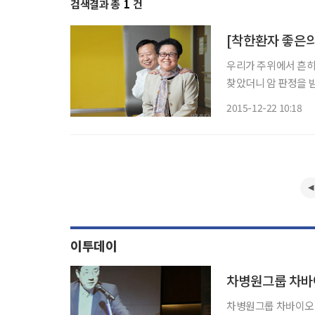
검색결과 총
1
건
우리가 주위에서 흔히 
찾았더니 암 판정을 
기는 힘든 암 투병 과
2015-12-22 10:18
암은 무서운 질병이니
이투데이
차병원그룹 차바이
차병원그룹 차바이오텍