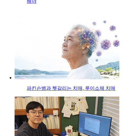
해야
파킨슨병과 헷갈리는 치매, 루이소체 치매