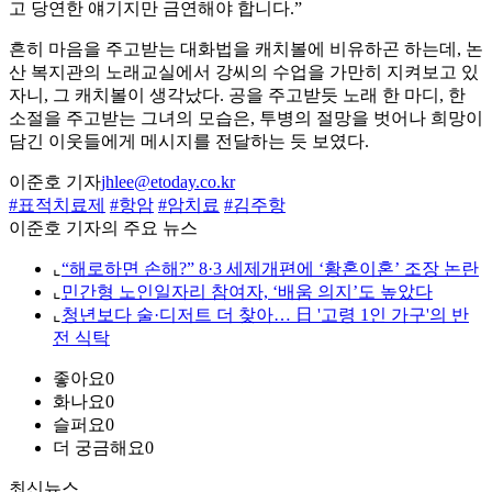
고 당연한 얘기지만 금연해야 합니다.”
흔히 마음을 주고받는 대화법을 캐치볼에 비유하곤 하는데, 논
산 복지관의 노래교실에서 강씨의 수업을 가만히 지켜보고 있
자니, 그 캐치볼이 생각났다. 공을 주고받듯 노래 한 마디, 한
소절을 주고받는 그녀의 모습은, 투병의 절망을 벗어나 희망이
담긴 이웃들에게 메시지를 전달하는 듯 보였다.
이준호 기자
jhlee@etoday.co.kr
#표적치료제
#항암
#암치료
#김주항
이준호 기자의 주요 뉴스
⌞
“해로하면 손해?” 8·3 세제개편에 ‘황혼이혼’ 조장 논란
⌞
민간형 노인일자리 참여자, ‘배움 의지’도 높았다
⌞
청년보다 술·디저트 더 찾아… 日 '고령 1인 가구'의 반
전 식탁
좋아요
0
화나요
0
슬퍼요
0
더 궁금해요
0
최신뉴스