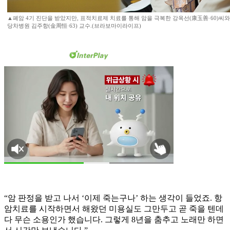
▲폐암 4기 진단을 받았지만, 표적치료제 치료를 통해 암을 극복한 강옥선(康玉善·60)씨
당차병원 김주항(金周恒·63) 교수.(브라보마이라이프)
“암 판정을 받고 나서 ‘이제 죽는구나’ 하는 생각이 들었죠. 항
암치료를 시작하면서 해왔던 미용실도 그만두고 곧 죽을 텐데
다 무슨 소용인가 했습니다. 그렇게 8년을 춤추고 노래만 하면