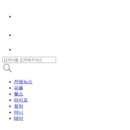
전체뉴스
피플
헬스
라이프
컬처
머니
테마