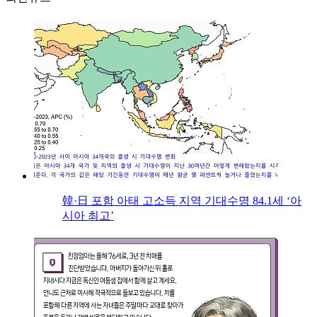
韓·日 포함 아태 고소득 지역 기대수명 84.1세 ‘아
시아 최고’