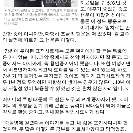
치료받을 수 있었던 것
도, 예후가 좋았던 것도
▲폐암 4기 진단을 받았지만, 표적치료제 치료를 통
행운이 따랐던 셈이다.
해 암을 극복한 강옥선(康玉善·60)씨와 그녀의 주치
의인 분당차병원 김주항(金周恒·63) 교수.(브라보마
물론 이 정도 행운으로
이라이프)
이겨내기에 암치료는 만
만한 것이 아니지만, 다행히 조금의 행운은 더 있었다. 김 교수
의 설명에 따르면 그 행운은 이렇다.
“강씨에 투여된 표적치료제는 모든 환자에게 잘 듣는 특효약
은 아니었습니다. 폐암 중에서도 선암 환자에게만 잘 듣고, 그
중에서도 아시아계, 즉 황인종이어야 했습니다. 또한 여성이면
서 비흡연자여야 최고의 효과를 낼 수 있는 약이었는데, 바로
강씨가 딱 들어맞는 환자였던 것이죠. 게다가 표적치료제의 경
우 1년 정도 투약하면 저항성이 생기는 경우가 많은데, 10년 이
상 저항성 없이 복용할 수 있었던 것은 흔치 않은 사례입니다.”
어머니의 투병 때문에 두 딸은 모두 의료계 종사자가 됐다. 어
머니의 투병을 돕기 위해 큰딸은 늦깎이 약대생이 되어 지금은
약사로 활동 중이고, 막내딸은 작업치료사가 됐다.
“죽을병에 걸렸다는 이야기를 듣고, 내 삶은 포기하다시피 했
었지만, 두 딸은 어떻게든 공부를 가르쳐야겠다고 맘먹었죠.