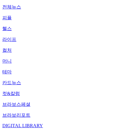
전체뉴스
피플
헬스
라이프
컬처
머니
테마
카드뉴스
컷&칼럼
브라보스페셜
브라보리포트
DIGITAL LIBRARY