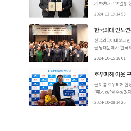
기부했다고 19일 밝혔다. 이날 한국외대 총장실에서 진행된 기부 서명식에는
비롯해 한국외대 박정
2024-12-19 14:53
한국외국어대학교 인도
울 남대문에서 ‘한국외
다. 이번 워크숍은 HK+사업을 끝맺으며 지난 연구와 사업의 성과를 소개하고 HK+사업에 협
2024-10-15 18:01
호우피해 이웃 구
올 여름 호우피해 현
(義人)상’을 수상했다. 한국토지주택공사(LH)는 2024년 제1호, 2호 ’LH 명예의인‘으
구 씨와 권선필 씨를 
2024-10-08 14:26
올 7월 집중호우로 충