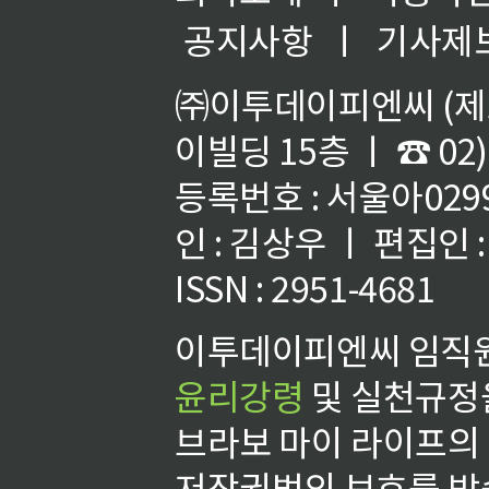
공지사항
ㅣ
기사제
㈜이투데이피엔씨 (제호
이빌딩 15층 ㅣ ☎ 02)
등록번호 : 서울아02992
인 : 김상우 ㅣ 편집인
ISSN : 2951-4681
이투데이피엔씨 임직원
윤리강령
및 실천규정을
브라보 마이 라이프의
저작권법의 보호를 받