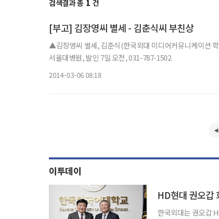
검색결과 총
1
건
[부고] 김장영씨 별세 - 김춘식씨 부친상
▲김장영씨 별세, 김춘식(한국외대 미디어커뮤니케이션 학부
서울대병원, 발인 7일 오전, 031-787-1502
2014-03-06 08:18
이투데이
HD현대 권오갑 
한국외대는 권오갑 H