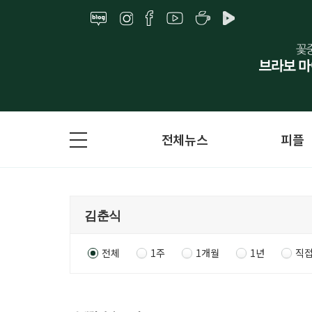
전체뉴스
피플
전체
1주
1개월
1년
직