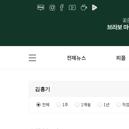
전체뉴스
피플
전체
1주
1개월
1년
직