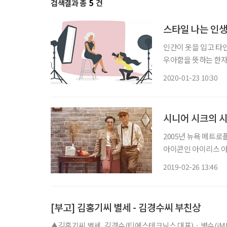
검색결과 총
5
건
스타일 나는 인
인간이 옷을 입고 타인
우아함을 뜻하는 한자
의미가 들어 있다. 
2020-01-23 10:30
침반이다. 옷 연출을 
시니어 시크의 
2005년 뉴욕 메트
아이콘인 아이리스 아펠(
였다. 그녀의 옷장에는
2019-02-26 13:46
을 돌아다니며 사 모
[부고] 김홍기씨 별세 - 김경수씨 부친상
▲김홍기씨 별세, 김경수(티에스테크닉스 대표)ㆍ병수(iM