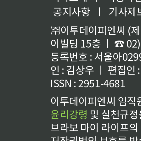
공지사항
ㅣ
기사제
㈜이투데이피엔씨 (제호
이빌딩 15층 ㅣ ☎ 02)
등록번호 : 서울아02992
인 : 김상우 ㅣ 편집인
ISSN : 2951-4681
이투데이피엔씨 임직원
윤리강령
및 실천규정을
브라보 마이 라이프의
저작권법의 보호를 받