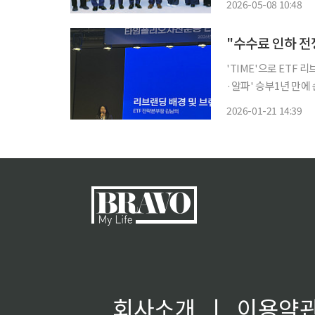
2026-05-08 10:48
회"라
"수수료 인하 전
'TIME'으로 ET
·알파' 승부1년 만
장기투자 겨냥 상장지수펀드(ETF) 시장이 '최저 보수' 경쟁에 매몰되는 가운데 타임폴리오
2026-01-21 14:39
자산운용이 "보수 인하
회사소개
ㅣ
이용약