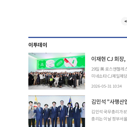
이투데이
29일 美 로스앤젤레스
미네소타 CJ제일제당
아우르는 ‘K라이프스타일 리딩 기
2026-05-31 10:34
시작입니다. 우리는 
김민석 "사행산업
김민석 국무총리가 8일
총리는 이날 정부서
"이 위원회는 우리 