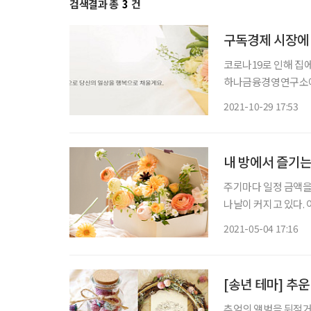
검색결과 총
3
건
구독경제 시장에 
코로나19로 인해 집
하나금융경영연구소에 
48%, 25% 증가했으
2021-10-29 17:53
상품 정기배송도 40
내 방에서 즐기는
주기마다 일정 금액을
나날이 커지고 있다.
등 삶의 전반에 다양한
2021-05-04 17:16
구독자 수로 인기를 
[송년 테마] 추
추억의 앨범을 뒤적거