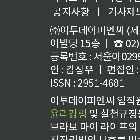
공지사항
ㅣ
기사제
㈜이투데이피엔씨 (제호
이빌딩 15층 ㅣ ☎ 02)
등록번호 : 서울아02992
인 : 김상우 ㅣ 편집인
ISSN : 2951-4681
이투데이피엔씨 임직원
윤리강령
및 실천규정을
브라보 마이 라이프의
저작권법의 보호를 받