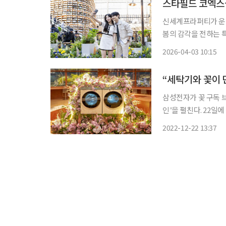
스타필드 코엑스몰
신세계프라퍼티가 운영
봄의 감각을 전하는 
는 구상이다. 3일 신세계프라퍼티에 따르면 이번 특별전의 주제는 ‘처음 돋는 첫잎처럼, 처음
2026-04-03 10:15
여는 첫입처럼’이다.
“세탁기와 꽃이 
삼성전자가 꽃 구독 브
인’을 펼친다. 22일에 삼성전자에 따르면 ‘리프레시 홀리데이’(Refresh Holiday)라는 명칭
으로 선보이는 이번 
2022-12-22 13:37
취지