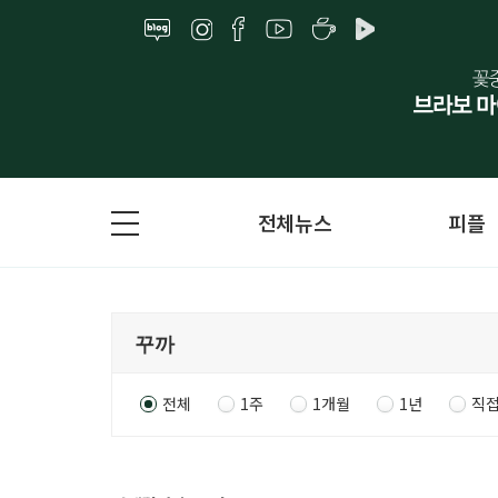
전체뉴스
피플
전체
1주
1개월
1년
직