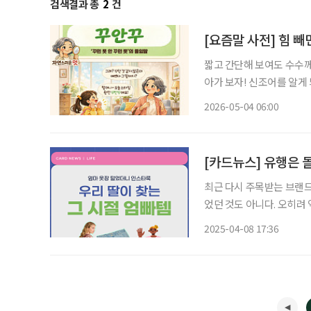
검색결과 총
2
건
[요즘말 사전] 힘 빼
짧고 간단해 보여도 수수께
아가 보자! 신조어를 알게
은 기운이 더해진다. "할머니, 오늘 완전 '꾸안꾸'예요!"... 손주나 자녀와 이야기를 나누다 보
2026-05-04 06:00
면, 뜻을 짐작하기 어려운
[카드뉴스] 유행은 돌
최근 다시 주목받는 브랜드
었던 것도 아니다. 오히려
마의 출근 가방, 아빠의 청
2025-04-08 17:36
꾸 스타일’로 통한다. 세