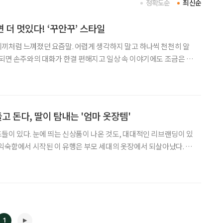
정확도순
최신순
면 더 멋있다! ‘꾸안꾸’ 스타일
끼처럼 느껴졌던 요즘말. 어렵게 생각하지 말고 하나씩 천천히 알
 되면 손주와의 대화가 한결 편해지고 일상 속 이야기에도 조금은 젊
 새로운 표현을 종종 듣게
고 돈다, 딸이 탐내는 '엄마 옷장템'
들이 있다. 눈에 띄는 신상품이 나온 것도, 대대적인 리브랜딩이 있
 익숙함에서 시작된 이 유행은 부모 세대의 옷장에서 되살아났다. 엄
바지, 학창 시절 매고 다니던 백팩이 요즘은 ‘레트로 감성’과 ‘꾸안
대를 뛰어넘어 다시 돌아온
1