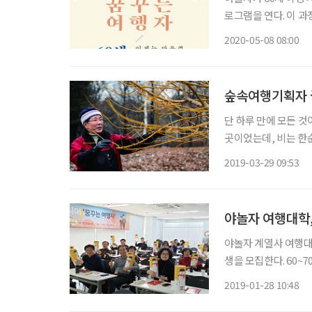
로그램을 연다. 이 
험할 수 있도록 기획
2020-05-08 08:00
생을 오는 18일까지
숲속여행기획자 
단 하루 만에 모든 것
곳이었는데, 비는 한순
히는 그날 하루 내린 
2019-03-29 09:53
다른 18명의 희생자
야놀자 여행대학,
야놀자 계열사 여행대학
생을 모집한다. 60
과정은 문화체육관광
2019-01-28 10:48
우리 사회에도 점차 