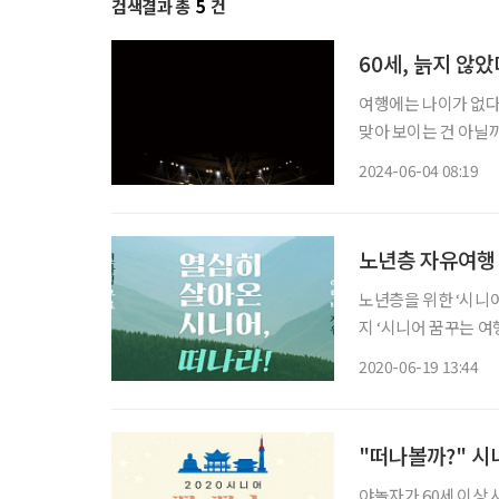
검색결과 총
5
건
60세, 늙지 않
여행에는 나이가 없다
맞아 보이는 건 아닐까
나 정부에서는 여행하
2024-06-04 08:19
노년층 자유여행 
노년층을 위한 ‘시니어
지 ‘시니어 꿈꾸는 
서울과 원주, 군산에서
2020-06-19 13:44
행자 과정은 문화체육
"떠나볼까?" 시
야놀자가 60세 이상