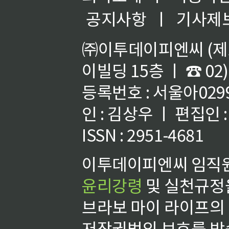
공지사항
ㅣ
기사제
㈜이투데이피엔씨 (제호
이빌딩 15층 ㅣ ☎ 02)
등록번호 : 서울아02992
인 : 김상우 ㅣ 편집인
ISSN : 2951-4681
이투데이피엔씨 임직원
윤리강령
및 실천규정을
브라보 마이 라이프의
저작권법의 보호를 받