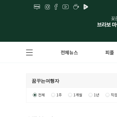
전체뉴스
피플
전체
1주
1개월
1년
직