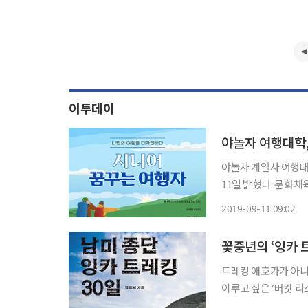
이투데이
야놀자 여행대학,
야놀자 계열사 여행대
11일 밝혔다. 문화
은 60세 이상 액티
2019-09-11 09:02
사회로 빠르게 진입하
꽃중년의 ‘잉카 트
트레킹 애호가가 아니
이루고 싶은 ‘버킷 리
이들을 위한 지침서 ‘