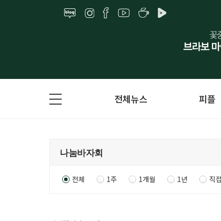
전체뉴스
피플
전체
1주
1개월
1년
직