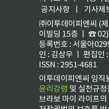
공지사항
ㅣ
기사제
㈜이투데이피엔씨 (제호
이빌딩 15층 ㅣ ☎ 02)
등록번호 : 서울아02992
인 : 김상우 ㅣ 편집인
ISSN : 2951-4681
이투데이피엔씨 임직원
윤리강령
및 실천규정을
브라보 마이 라이프의
저작권법의 보호를 받