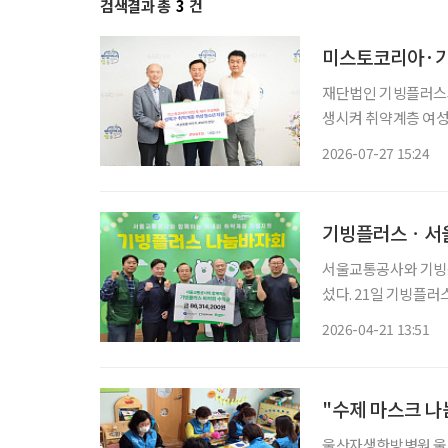
검색결과 총
3
건
재단법인 기빙플러스
생시켜 취약계층 여성 450명에게 전달했다
헌 캠페인 ‘리턴 투 케
2026-07-27 15:24
기빙플러스ㆍ서울
서울교통공사와 기빙플
섰다. 21일 기빙플러스에 따르면, 양 기관은 지난 14일부터 16일까지 서울 강남구 봉은사역
에서 ‘나눔 바자회’를 개최했다. 이번 행사는 서울교통공사 9
2026-04-21 13:51
간을 제공하면서 마련됐
"수제 마스크 나
울산자생한방병원 울산