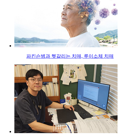
파킨슨병과 헷갈리는 치매, 루이소체 치매