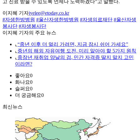
고 진료 받을 수 있도록 언제나 노력하겠다”고 말했다.
이지혜 기자
jyelee@etoday.co.kr
#자생한방병원
#울산자생한방병원
#자생의료재단
#울산자생
봉사단
#자생봉사단
이지혜 기자의 주요 뉴스
⌞
“중년 이후 더 멀리 가려면, 지금 잠시 쉬어 가세요”
⌞
중년의 해외 자유여행 도전, 미리 알아야 할 5가지 원칙
⌞
중장년 재취업 양날의 검, 민간 자격증 딸지 말지 고민
이라면?
좋아요
0
화나요
0
슬퍼요
0
더 궁금해요
0
최신뉴스