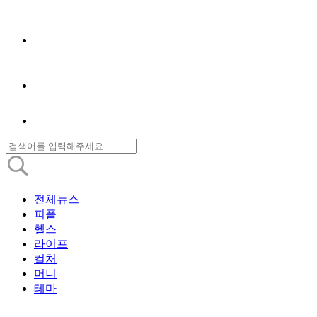
전체뉴스
피플
헬스
라이프
컬처
머니
테마