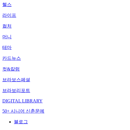
헬스
라이프
컬처
머니
테마
카드뉴스
컷&칼럼
브라보스페셜
브라보리포트
DIGITAL LIBRARY
50+ 시니어 신춘문예
블로그