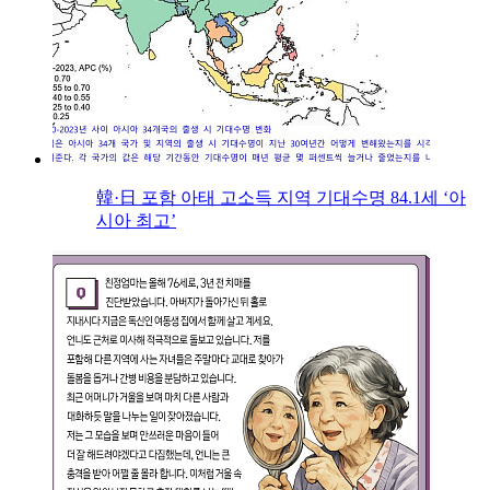
韓·日 포함 아태 고소득 지역 기대수명 84.1세 ‘아
시아 최고’