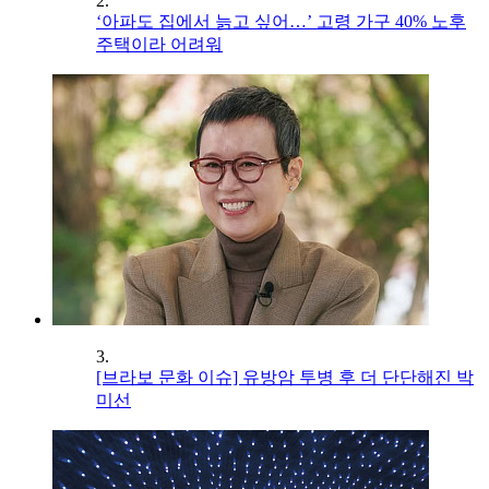
2.
‘아파도 집에서 늙고 싶어…’ 고령 가구 40% 노후
주택이라 어려워
3.
[브라보 문화 이슈] 유방암 투병 후 더 단단해진 박
미선