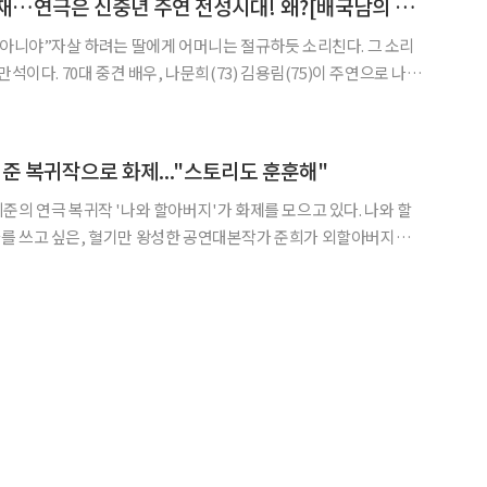
나문희,고두심,이순재…연극은 신중년 주연 전성시대! 왜?[배국남의 대중문화 읽기]
 아니야”자살 하려는 딸에게 어머니는 절규하듯 소리친다. 그 소리
만석이다. 70대 중견 배우, 나문희(73) 김용림(75)이 주연으로 나선
man) 원작의 연극 ‘잘 자요, 엄마’는 7월 3일 개막한 이후 연일 객석
응이 뜨겁다. 메르스 불안까지 불식시
희준 복귀작으로 화제..."스토리도 훈훈해"
를 쓰고 싶은, 혈기만 왕성한 공연대본작가 준희가 외할아버지가
을 찾아 나서는데 동행하게 되면서 자신이 상상할 수조차 없었던 외
할아버지의 삶을 대면하는 이야기를 담았다. 이희준은 대본작가 '준희' 역을 맡았다.