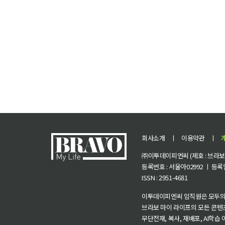
회사소개
ㅣ
이용약관
ㅣ
㈜이투데이피엔씨 (제호 : 브라보 마
등록번호 : 서울아02992 ㅣ 등록일자
ISSN : 2951-4681
이투데이피엔씨 임직원은 모두의
브라보 마이 라이프의 모든 콘텐
무단전재, 복사, 재배포, AI학습