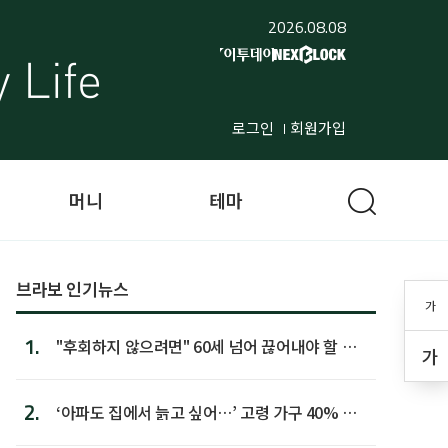
2026.08.08
로그인
회원가입
머니
테마
브라보 인기뉴스
가
1.
"후회하지 않으려면" 60세 넘어 끊어내야 할 사
가
람 1위
2.
‘아파도 집에서 늙고 싶어…’ 고령 가구 40% 노
후 주택이라 어...