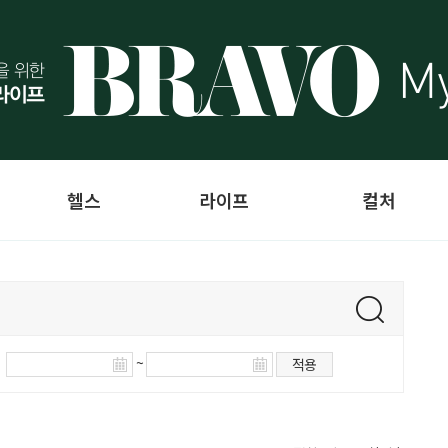
헬스
라이프
컬처
~
적용