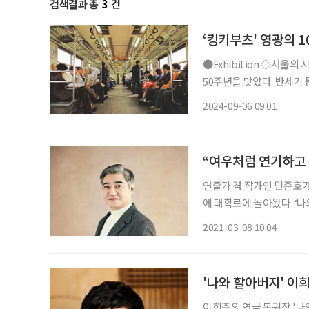
검색결과 총
3
건
‘킹키부츠' 영광의 
●Exhibition ◇서울의 지하철 일정 11월 3일까지 장소 서울역사박물관 서울 지하철이 개통
50주년을 맞았다. 반세기 
당하는 거리를 달렸다. 
2024-09-06 09:01
철 탄생부터 지금까지의 변
“여우처럼 연기하고
연출가 겸 작가인 민준호가
에 대학로에 돌아왔다. ‘
함께 여정을 떠나는 청년 
2021-03-08 10:04
면 지루하게 느껴질 법한데
'나와 할아버지' 이
이희준의 연극 복귀작 '나와 할아버지'