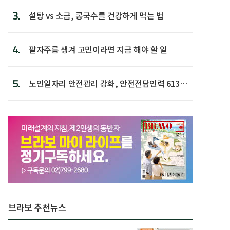
3.
설탕 vs 소금, 콩국수를 건강하게 먹는 법
4.
팔자주름 생겨 고민이라면 지금 해야 할 일
5.
노인일자리 안전관리 강화, 안전전담인력 613명
첫 배치
브라보 추천뉴스