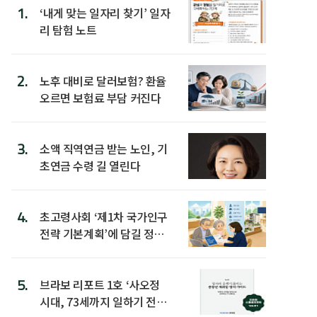
1.
‘내게 맞는 일자리 찾기’ 일자
리 탐험 노트
2.
노후 대비로 달러보험? 환율
오르면 보험료 부담 커진다
3.
소액 직역연금 받는 노인, 기
초연금 수령 길 열린다
4.
초고령사회 ‘제1차 국가인구
전략 기본계획’에 담길 정책
은
5.
브라보 리포트 1호 ‘사오정
시대, 73세까지 일하기 전략’