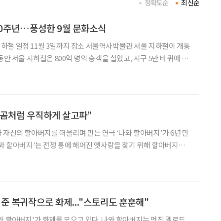
정확도순
최신순
10주년…풍성한 9월 문화소식
동안 서울 지하철은 800억 명의 승객을 실었고, 지구 5만 바퀴에 해
서울교통공사와 서울역사박물관이 공동으로 진행하는 특별전은 지하
화를 생생하게 보여준다. 1
 곰처럼 우직하게 살고파”
 자신의 할아버지를 떠올리며 만든 연극 ‘나와 할아버지’가 6년 만
나와 할아버지’는 전쟁 통에 헤어진 옛사랑을 찾기 위해 할아버지와
‘준희’의 이야기를 다룬다. 다소 소박한 서사에 반전도 없어 자칫하
, 극이 끝나고 나면 관객들의 눈에는 눈물이 그렁그렁하다
희준 복귀작으로 화제..."스토리도 훈훈해"
가 화제를 모으고 있다. 나와 할아버지는 멋진 멜로드