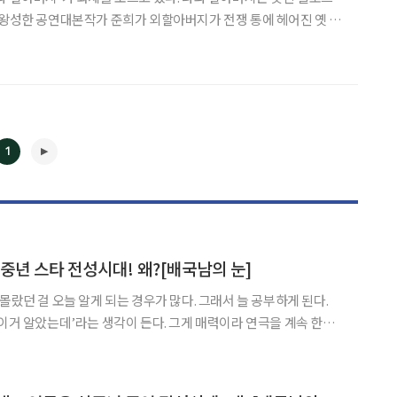
 왕성한 공연대본작가 준희가 외할아버지가 전쟁 통에 헤어진 옛 연
하게 되면서 자신이 상상할 수조차 없었던 외할아버지의 삶을 대면
 이야기를 담았다. 이희준은 대본작가 '준희' 역을 맡았다. 전쟁통에 헤어진 옛 연
1
◀
▶
신중년 스타 전성시대! 왜?[배국남의 눈]
몰랐던 걸 오늘 알게 되는 경우가 많다. 그래서 늘 공부하게 된다.
 이거 알았는데’라는 생각이 든다. 그게 매력이라 연극을 계속 한
2월 20일까지 연극 ‘길 떠나기 좋은 날’에서 열연을 펼쳐 ‘역시 연기의
신’이라는 찬사를 끌어낸 74세의 김혜자다. 2시간 넘게 엄청