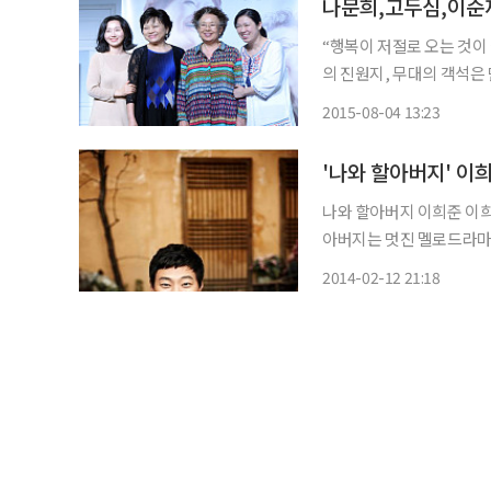
“행복이 저절로 오는 것이
의 진원지, 무대의 객석은 
마샤 노먼(Marsha Nor
2015-08-04 13:23
을 다 채우는 등 관객 반
'나와 할아버지' 이
나와 할아버지 이희준 이희준의 연극 복귀작 '나와 할아버지'가 화제를 모으고 있다. 나와 할
아버지는 멋진 멜로드라마
전쟁 통에 헤어진 옛 연인
2014-02-12 21:18