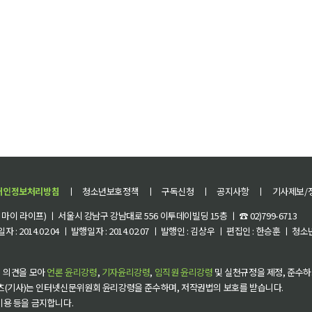
개인정보처리방침
ㅣ
청소년보호정책
ㅣ
구독신청
ㅣ
공지사항
ㅣ
기사제보/
이 라이프) ㅣ 서울시 강남구 강남대로 556 이투데이빌딩 15층 ㅣ ☎ 02)799-6713
 : 2014.02.04 ㅣ 발행일자 : 2014.02.07 ㅣ 발행인 : 김상우 ㅣ 편집인 : 한승훈 ㅣ
 의견을 모아
언론 윤리강령
,
기자윤리강령
,
임직원 윤리강령
및 실천규정을 제정, 준수하
츠(기사)는 인터넷신문위원회 윤리강령을 준수하며, 저작권법의 보호를 받습니다.
 이용 등을 금지합니다.