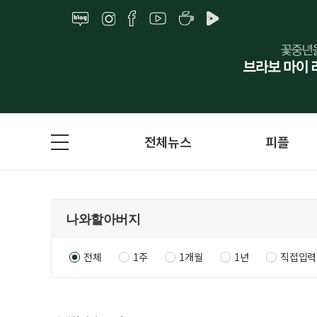
전체뉴스
피플
전체
1주
1개월
1년
직접입력