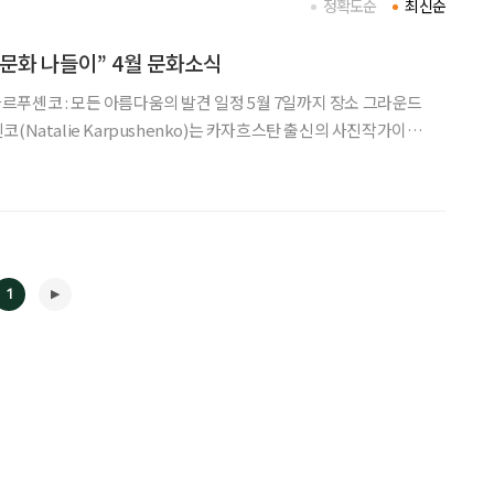
정확도순
최신순
문화 나들이” 4월 문화소식
(Natalie Karpushenko)는 카자흐스탄 출신의 사진작가이자
 보호에 관한 인플루언서로도 활동하고 있다. 카르푸셴코는 자연,
 것에서 아름다움을 포착
1
◀
▶