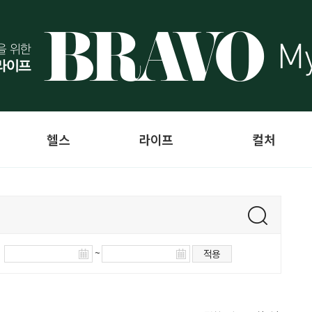
헬스
라이프
컬처
~
적용