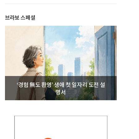
발간
브라보 스페셜
‘경험 無도 환영’ 생애 첫 일자리 도전 설
명서