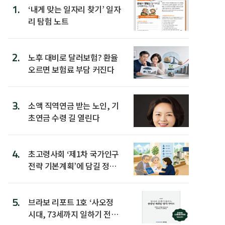
1.
‘내게 맞는 일자리 찾기’ 일자
리 탐험 노트
2.
노후 대비로 달러보험? 환율
오르면 보험료 부담 커진다
3.
소액 직역연금 받는 노인, 기
초연금 수령 길 열린다
4.
초고령사회 ‘제1차 국가인구
전략 기본계획’에 담길 정책
은
5.
브라보 리포트 1호 ‘사오정
시대, 73세까지 일하기 전략’