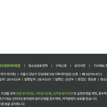
개인정보처리방침
ㅣ
청소년보호정책
ㅣ
구독신청
ㅣ
공지사항
ㅣ
기사제보/
이 라이프) ㅣ 서울시 강남구 강남대로 556 이투데이빌딩 15층 ㅣ ☎ 02)799-6713
 : 2014.02.04 ㅣ 발행일자 : 2014.02.07 ㅣ 발행인 : 김상우 ㅣ 편집인 : 한승훈 ㅣ
 의견을 모아
언론 윤리강령
,
기자윤리강령
,
임직원 윤리강령
및 실천규정을 제정, 준수하
츠(기사)는 인터넷신문위원회 윤리강령을 준수하며, 저작권법의 보호를 받습니다.
 이용 등을 금지합니다.