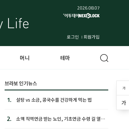
2026.08.07
로그인
회원가입
머니
테마
브라보 인기뉴스
가
1.
설탕 vs 소금, 콩국수를 건강하게 먹는 법
가
2.
소액 직역연금 받는 노인, 기초연금 수령 길 열린
다