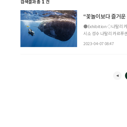
검색결과 총
1
건
“꽃놀이보다 즐거운 
●Exhibition ◇나탈리 카르푸셴코 : 모든 아름다움의 발견 일정 5월 7일까지 장소 그라운드
시소 성수 나탈리 카르푸셴코
환경운동가다. 해양과 고래
2023-04-07 08:47
사람, 동물 등 세상 모든