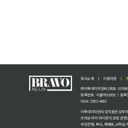
회사소개
ㅣ
이용약관
ㅣ
㈜이투데이피엔씨 (제호 : 브라보 마
등록번호 : 서울아02992 ㅣ 등록일자
ISSN : 2951-4681
이투데이피엔씨 임직원은 모두의
브라보 마이 라이프의 모든 콘텐
무단전재, 복사, 재배포, AI학습