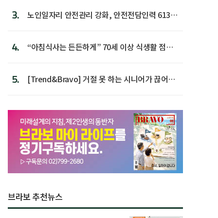
3.
노인일자리 안전관리 강화, 안전전담인력 613명
첫 배치
4.
“아침식사는 든든하게” 70세 이상 식생활 점수
가장 높아
5.
[Trend&Bravo] 거절 못 하는 시니어가 끊어야
할 행동 5
브라보 추천뉴스