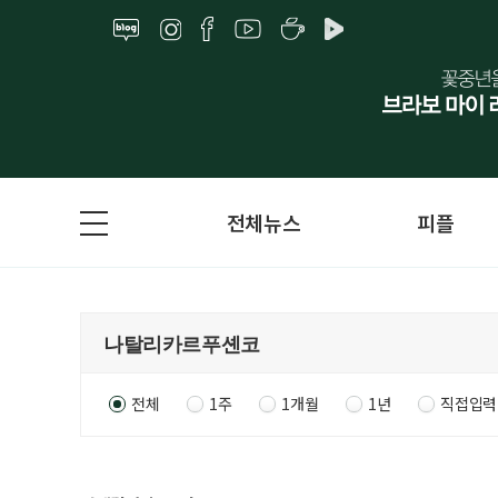
전체뉴스
피플
전체
1주
1개월
1년
직접입력