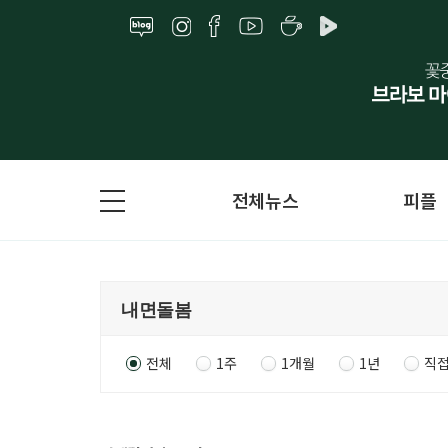
전체뉴스
피플
전체
1주
1개월
1년
직