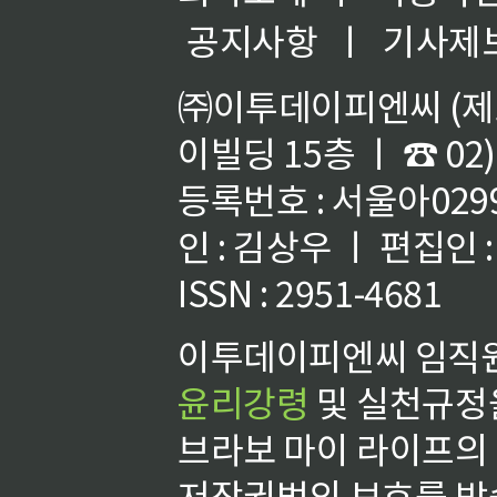
공지사항
ㅣ
기사제
㈜이투데이피엔씨 (제호
이빌딩 15층 ㅣ ☎ 02)
등록번호 : 서울아02992
인 : 김상우 ㅣ 편집인
ISSN : 2951-4681
이투데이피엔씨 임직원
윤리강령
및 실천규정을
브라보 마이 라이프의
저작권법의 보호를 받