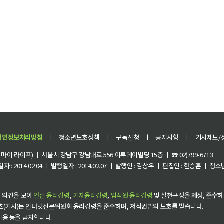
개인정보처리방침
ㅣ
청소년보호정책
ㅣ
구독신청
ㅣ
공지사항
ㅣ
기사제보/
이 라이프) ㅣ 서울시 강남구 강남대로 556 이투데이빌딩 15층 ㅣ ☎ 02)799-6713
 : 2014.02.04 ㅣ 발행일자 : 2014.02.07 ㅣ 발행인 : 김상우 ㅣ 편집인 : 한승훈 ㅣ
 의견을 모아
언론 윤리강령
,
기자윤리강령
,
임직원 윤리강령
및 실천규정을 제정, 준수하
츠(기사)는 인터넷신문위원회 윤리강령을 준수하며, 저작권법의 보호를 받습니다.
 이용 등을 금지합니다.