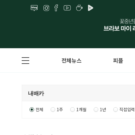
전체뉴스
피플
전체
1주
1개월
1년
직접입력