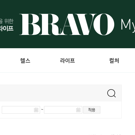
헬스
라이프
컬처
~
적용