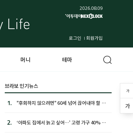
2026.08.09
로그인
회원가입
머니
테마
브라보 인기뉴스
가
1.
"후회하지 않으려면" 60세 넘어 끊어내야 할 사
가
람 1위
2.
‘아파도 집에서 늙고 싶어…’ 고령 가구 40% 노
후 주택이라 어...