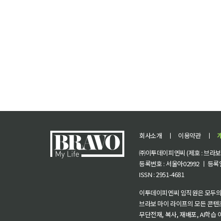
회사소개
ㅣ
이용약관
ㅣ
㈜이투데이피엔씨 (제호 : 브라보 마
등록번호 : 서울아02992 ㅣ 등록일자
ISSN : 2951-4681
이투데이피엔씨 임직원은 모두의
브라보 마이 라이프의 모든 콘텐
무단전재, 복사, 재배포, AI학습