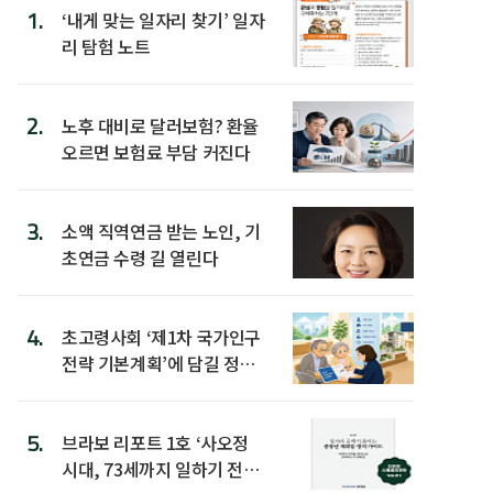
1.
‘내게 맞는 일자리 찾기’ 일자
리 탐험 노트
2.
노후 대비로 달러보험? 환율
오르면 보험료 부담 커진다
3.
소액 직역연금 받는 노인, 기
초연금 수령 길 열린다
4.
초고령사회 ‘제1차 국가인구
전략 기본계획’에 담길 정책
은
5.
브라보 리포트 1호 ‘사오정
시대, 73세까지 일하기 전략’