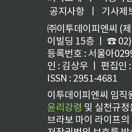
공지사항
ㅣ
기사제
㈜이투데이피엔씨 (제호
이빌딩 15층 ㅣ ☎ 02)
등록번호 : 서울아02992
인 : 김상우 ㅣ 편집인
ISSN : 2951-4681
이투데이피엔씨 임직원
윤리강령
및 실천규정을
브라보 마이 라이프의
저작권법의 보호를 받