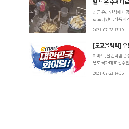
발 닦은 수세미로
최근 온라인상에서 공분
로 드러났다. 식품의약품안전처는 28일 "최근 SNS에 퍼진 비위생적 무 세척 음식점 동영상
과 관련해 해당 업소
2021-07-28 17:19
[도쿄올림픽] 유
이마트, 올림픽 홈관
델로 국가대표 선수진
유통업계가 집에서 올
2021-07-21 14:36
는 등 올림픽 마케팅을
대