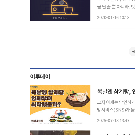
을 덜 줄 뿐 아니라,
묵직하면서도 쾌청한 알싸한 맛…. 프랑스 와인의 지역 
2020-01-16 10:13
전국 팔도 고유의 특
이투데이
복날엔 삼계탕, 
그저 이제는 당연하게
망서비스(SNS)가 올라오는 
죠. 복날엔 삼계탕 
2025-07-18 13:47