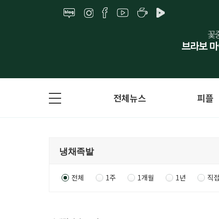
전체뉴스
피플
전체
1주
1개월
1년
직