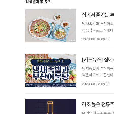
검색결과 총
3
건
집에서 즐기는 
냉채족발과 부산어묵은
역음식으로도 꼽힌다.
스의 새콤함이 어우러
2023-08-18 08:38
[카드뉴스] 집에
냉채족발과 부산어묵은
역음식으로도 꼽힌다.
스의 새콤함이 어우러
2023-08-08 08:00
중에 있는 재료로 간
격조 높은 전통주
우리의 전통주는 주정