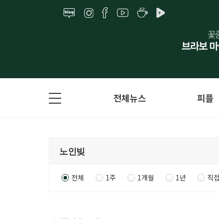
전체뉴스
피플
전체
1주
1개월
1년
직