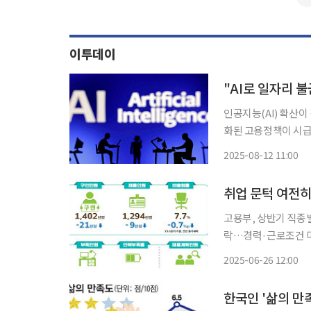
이투데이
"AI로 일자리 
인공지능(AI) 확산이
화된 고용정책이 시급하다는 주장이다. 산업연구원(K
용 정책의 방향성 – 
2025-08-12 11:00
고용 증가율이 높고,
취업 문턱 여전히
고용부, 상반기 직종
락…경력·근로조건 미스매치 여전 올해 2∼3분기 채용 
취업하기가 더 어려워질 전망이다. 고용노동부가 26일 발표
2025-06-26 12:00
노동력 조사 결과'에 
한국인 '삶의 만족