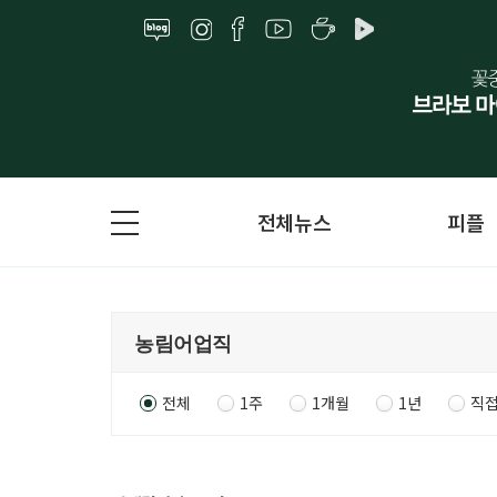
전체뉴스
피플
전체
1주
1개월
1년
직