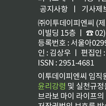
공지사항
ㅣ
기사제
㈜이투데이피엔씨 (제호
이빌딩 15층 ㅣ ☎ 02)
등록번호 : 서울아02992
인 : 김상우 ㅣ 편집인
ISSN : 2951-4681
이투데이피엔씨 임직원
윤리강령
및 실천규정을
브라보 마이 라이프의
저작권법의 보호를 받