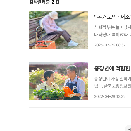
검색결과 총
2
건
“독거노인·저소득
사회적 부는 늘어났지
나타났다. 특히 60대
발표한 ‘국민 삶의 질 
2025-02-26 08:37
으로 2022년보다 0.1
중장년에 적합한 
중장년이 가장 일하기
났다. 한국고용정보원은 최근 발표한 ‘2020 한국의 직업정보’ 보고서에서 중장년(50~69세)
이 수행하기에 직업별로
2022-04-28 13:32
에서 1년 이상 종사하