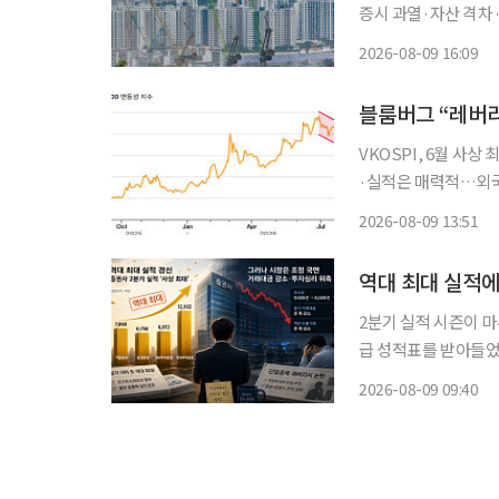
증시 과열·자산 격차
비는 물론 연애와 문
2026-08-09 16:09
전자와 SK하이닉스 
리
블룸버그 “레버리
VKOSPI, 6월 사
·실적은 매력적…외국인 복귀는 ‘신중’ 한국 증
가능성이 있다고 블룸
2026-08-09 13:51
분 정리된 데다 금융
역대 최대 실적
2분기 실적 시즌이 
급 성적표를 받아들었다
실적에 대한 기대와 자신
2026-08-09 09:40
투자업계에 따르면 지