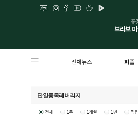
전체뉴스
피플
전체
1주
1개월
1년
직