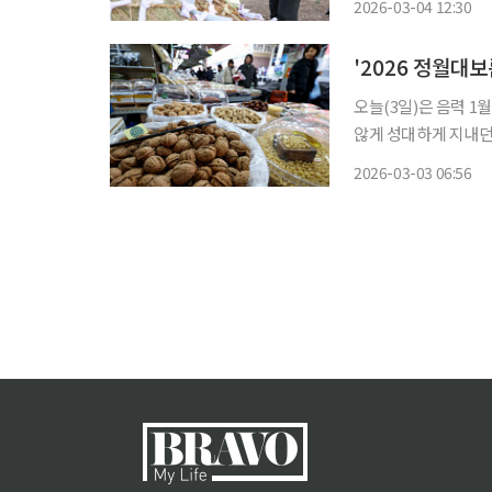
2026-03-04 12:30
철도 동백신봉선 예비
'2026 정월대
오늘(3일)은 음력 1
않게 성대하게 지내던
져 왔다. 정월대보름의 대표 풍습은 ‘부럼깨기’다. 아침에 호두·밤·잣·은행·땅콩 등 견과류를
2026-03-03 06:56
깨물어 먹으며 한 해