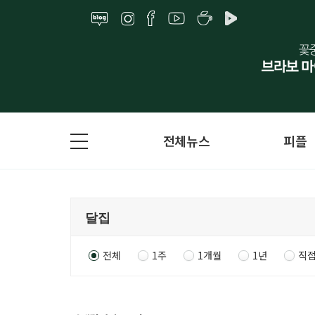
전체뉴스
피플
전체
1주
1개월
1년
직