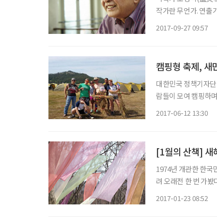
작가란 무언가. 연출
만들어주어 관객에게 
2017-09-27 09:57
그저 인생 후배로서 
캠핑형 축제, 새
대한민국 정책기자단에
람들이 모여 캠핑하며 축제를 즐긴다고 한다
간다는 생각에 어느 때보다 가슴이 설레었다. 
2017-06-12 13:30
리 새만금 오토캠핑장
[1월의 산책] 
1974년 개관한 한국
려 오래전 한 번 가
민속촌은 늘 새롭게 
2017-01-23 08:52
와집이 즐비하던 모습