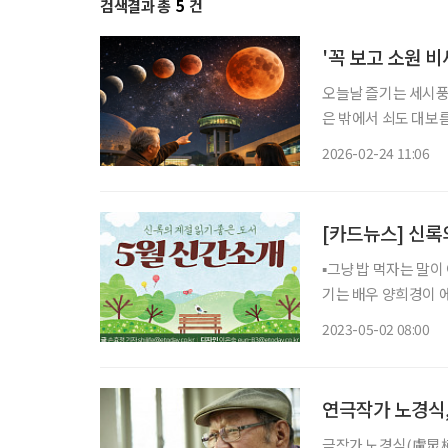
검색결과 총
5
건
'꼭 보고 소원 
오늘날 즐기는 세시풍습
은 밖에서 쇠도 대보름
는 정월대보름(3월 3
2026-02-24 11:06
원을 빌어볼 만하다.
[카드뉴스] 신록
▪그냥 밥 먹자는 말
기는 배우 양희경이 
극 이야기 등이 담겼다. ▪나는 시니어 작가로 새 인생을 산다 나예심·미다스북스 청
2023-05-02 08:00
이자 마지막베이비붐 
연극작가 노경식,
극작가 노경식(盧炅植·79)에게 