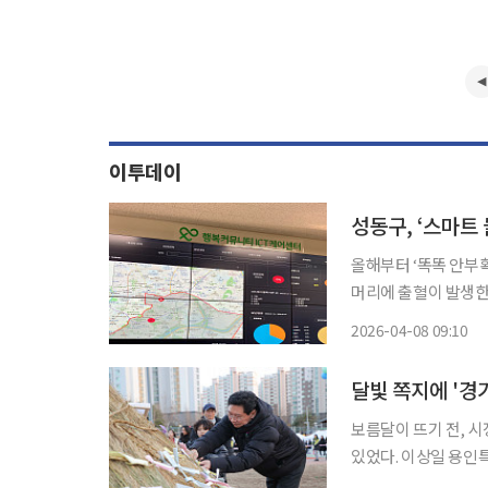
이투데이
성동구, ‘스마트
올해부터 ‘똑똑 안부확인’ 서비
머리에 출혈이 발생한 
119 출동으로 생명을
2026-04-08 09:10
적 
보름달이 뜨기 전, 시
있었다. 이상일 용인특례시장이 3일 저녁 수지구 신봉동 신봉체육공원 달집에 매단 소망쪽지
세 줄은 평범한 새해