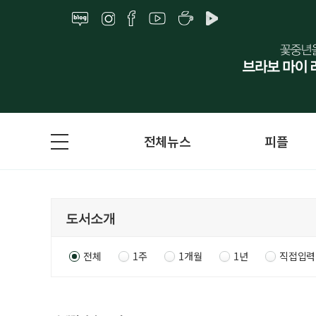
전체뉴스
피플
전체
1주
1개월
1년
직접입력