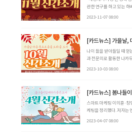
관한 연구를 하고 있는 하
요인은 재산도, 명예도, 학벌도 아니었다. ▪ 80에도 뇌가 
2023-11-07 08:00
다케유키 · 위즈덤하우스
[카드뉴스] 가을날,
나이 듦을 받아들일 때 얻
과 전문의로 활동한 나카무
노년을 맞이하는 방법을 대화 형식으로 한
2023-10-03 08:00
세기북스 테슬라, 스페이스
[카드뉴스] 봄나들이
스마트 마케팅 이의훈·창명
케팅을 정리했다. 저자는
아야 한다고 말한다. 내 몸과 마음을 살리는 녹색의 힘 식물 치유 박신애·인사이드북스 박신
2023-04-07 08:00
애 교수는 원예 활동이 우