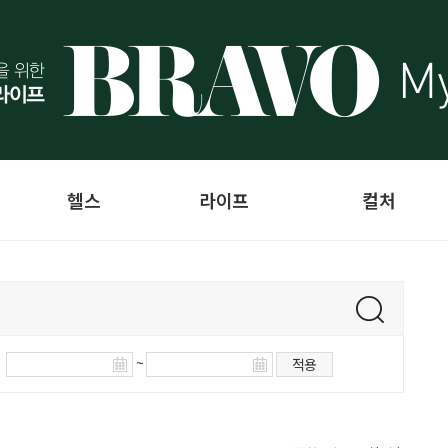
헬스
라이프
컬처
~
적용