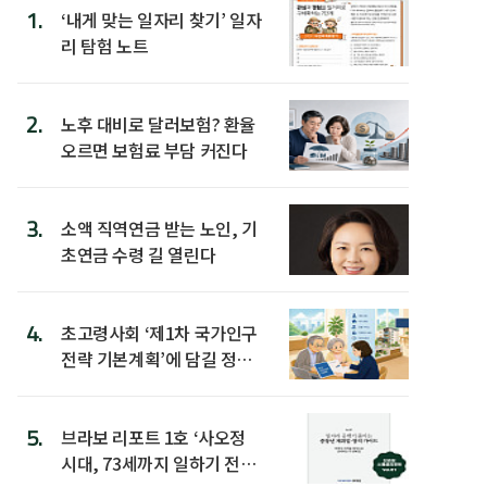
1.
‘내게 맞는 일자리 찾기’ 일자
리 탐험 노트
2.
노후 대비로 달러보험? 환율
오르면 보험료 부담 커진다
3.
소액 직역연금 받는 노인, 기
초연금 수령 길 열린다
4.
초고령사회 ‘제1차 국가인구
전략 기본계획’에 담길 정책
은
5.
브라보 리포트 1호 ‘사오정
시대, 73세까지 일하기 전략’