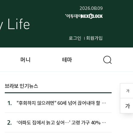
2026.08.09
로그인
회원가입
머니
테마
브라보 인기뉴스
가
1.
"후회하지 않으려면" 60세 넘어 끊어내야 할 사
가
람 1위
2.
‘아파도 집에서 늙고 싶어…’ 고령 가구 40% 노
후 주택이라 어...