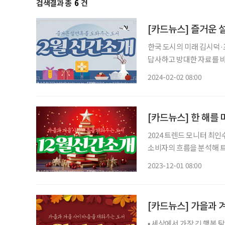
검색결과 총
6
건
[카드뉴스] 즐거운 
한국 도시의 미래 김시덕·
답사하고 방대한 자료를 바탕으로
우·루미너스 저자의 33년
2024-02-02 08:00
닌 몸을 근본적으로 변화
[카드뉴스] 한 해를
2024 트렌드 모니터 최
소비자의 흐름을 분석해 트
된 개인’이다. 이토록 멋진 인생이라니 모리 슈워츠·나무옆의자 나이 듦은 자연스러운 과정이
2023-12-01 08:00
다. ‘모리와 함께한 화요일
[카드뉴스] 가을과 
▪ 세상에서 가장 긴 행복 탐구 보고서 로버트 월딩거&마크 슐츠·비즈니스북스 85년간 행복에