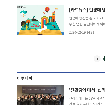
[카드뉴스] 인생에 
인생에 영감을 준 도서 - by 금난새 생활의 예지 (해리 골든 저) 지
수십 년 전 금난새에게 아
저자가 내밀하게 바라본 인
2020-02-19 14:31
있다.
이투데이
'친환경이 대세' 신
신라스테이는 27일 서울
경 보호 서포터즈 ‘신라스테이 