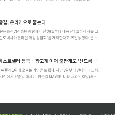
망서비스(SNS) 활동에
 대학생을 대상으로 선발했으며, 지원자 약
출길, 온라인으로 뚫는다
문화산업진흥원과 함께 이달 29일부터 다음 달 1일까지 서울 코
도네시아 온라인 화상 상담회'를 개최한다고 25일 밝혔다. 문체
판 콘텐츠의 해외 진출을 위해 2015년부터 해외에서 '찾아가는 도
도네시아와는 2017년과 2018년에 이어 올해 3회째 수
양준일 1위, 에세이 베스트셀러 등극…광고계 이어 출판계도 '신드롬급 인기'
 오르는 기염을 토했다. 지난 3일부터 인터파크 도서,
 서점에서 양준일 에세이 '양준일 MAYBE : 너와 나의 암호말(모비
가운데, 대부분의 서점에서 양준일 에세이가 베스트셀러 1위에 올랐
준일 에세이 '양준일 MAYBE :