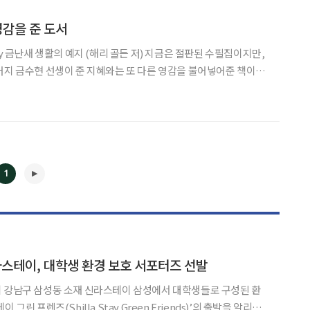
영감을 준 도서
금은 절판된 수필집이지만,
버지 금수현 선생이 준 지혜와는 또 다른 영감을 불어넣어준 책이다.
간의 모습과 그만의 인생철학을 통해 삶의 방향과 교훈을 얻을 수
1
라스테이, 대학생 환경 보호 서포터즈 선발
시 강남구 삼성동 소재 신라스테이 삼성에서 대학생들로 구성된 환
◀
▶
그린 프렌즈(Shilla Stay Green Friends)’의 출발을 알리는