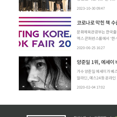
발대식을 진행했다고 30일 밝혔다. 서포터즈는 환경 보호와 사회관계
2023-10-30 09:47
관심있는 전국의 재·휴학
코로나로 막힌 책 수
문화체육관광부는 한국출판
엑스 콘퍼런스룸에서 '한-인
부와 출판진흥원은 국내 출
2020-06-25 16:27
서전'을 개최해 왔으며, 인
가수 양준일 에세이가 베스트셀러 1위에
알라딘, 예스24 등 온라인
딕북스)'이 예약 판매된 
2020-02-04 17:02
다. 인터파크에 따르면 양