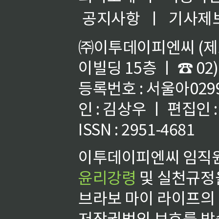
공지사항
ㅣ
기사제
㈜이투데이피엔씨 (제호
이빌딩 15층 ㅣ ☎ 02)
등록번호 : 서울아02992
인 : 김상우 ㅣ 편집인
ISSN : 2951-4681
이투데이피엔씨 임직원
윤리강령
및 실천규정을
브라보 마이 라이프의
저작권법의 보호를 받