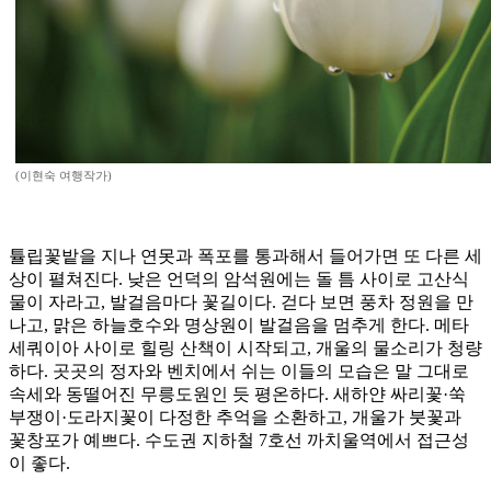
(이현숙 여행작가)
튤립꽃밭을 지나 연못과 폭포를 통과해서 들어가면 또 다른 세
상이 펼쳐진다. 낮은 언덕의 암석원에는 돌 틈 사이로 고산식
물이 자라고, 발걸음마다 꽃길이다. 걷다 보면 풍차 정원을 만
나고, 맑은 하늘호수와 명상원이 발걸음을 멈추게 한다. 메타
세쿼이아 사이로 힐링 산책이 시작되고, 개울의 물소리가 청량
하다. 곳곳의 정자와 벤치에서 쉬는 이들의 모습은 말 그대로
속세와 동떨어진 무릉도원인 듯 평온하다. 새하얀 싸리꽃·쑥
부쟁이·도라지꽃이 다정한 추억을 소환하고, 개울가 붓꽃과
꽃창포가 예쁘다. 수도권 지하철 7호선 까치울역에서 접근성
이 좋다.