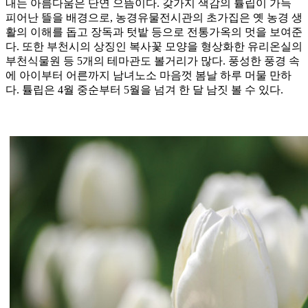
내는 아름다움은 단연 으뜸이다. 갖가지 색감의 튤립이 가득
피어난 뜰을 배경으로, 농경유물전시관의 초가집은 옛 농경 생
활의 이해를 돕고 장독과 텃밭 등으로 전통가옥의 멋을 보여준
다. 또한 부천시의 상징인 복사꽃 모양을 형상화한 유리온실의
부천식물원 등 5개의 테마관도 볼거리가 많다. 풍성한 풍경 속
에 아이부터 어른까지 남녀노소 마음껏 봄날 하루 머물 만하
다. 튤립은 4월 중순부터 5월을 넘겨 한 달 남짓 볼 수 있다.