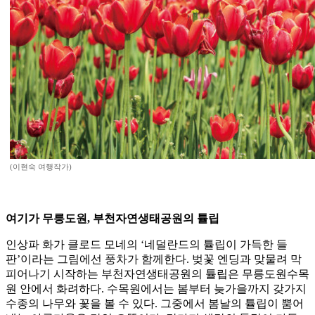
(이현숙 여행작가)
여기가 무릉도원, 부천자연생태공원의 튤립
인상파 화가 클로드 모네의 ‘네덜란드의 튤립이 가득한 들
판’이라는 그림에선 풍차가 함께한다. 벚꽃 엔딩과 맞물려 막
피어나기 시작하는 부천자연생태공원의 튤립은 무릉도원수목
원 안에서 화려하다. 수목원에서는 봄부터 늦가을까지 갖가지
수종의 나무와 꽃을 볼 수 있다. 그중에서 봄날의 튤립이 뿜어