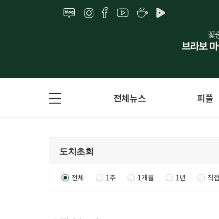
전체뉴스
피플
전체
1주
1개월
1년
직