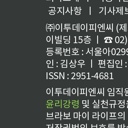
공지사항
ㅣ
기사제
㈜이투데이피엔씨 (제호
이빌딩 15층 ㅣ ☎ 02)
등록번호 : 서울아02992
인 : 김상우 ㅣ 편집인
ISSN : 2951-4681
이투데이피엔씨 임직원
윤리강령
및 실천규정을
브라보 마이 라이프의
저작권법의 보호를 받