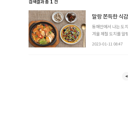
검색결과 총
1
건
말랑 쫀득한 식감
동해안에서 나는 도치
겨울 제철 도치를 알탕과 초회로 즐겨보자. 도치
포기, 멸치 육수 적당
2023-01-11 08:47
큰술, 다진 마늘 1큰술