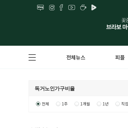
전체뉴스
피플
전체
1주
1개월
1년
직