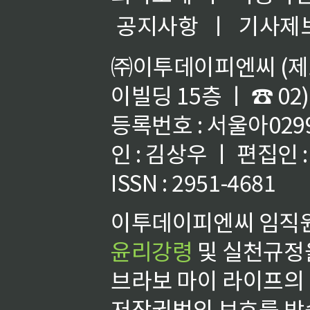
공지사항
ㅣ
기사제
㈜이투데이피엔씨 (제호
이빌딩 15층 ㅣ ☎ 02)
등록번호 : 서울아02992
인 : 김상우 ㅣ 편집인
ISSN : 2951-4681
이투데이피엔씨 임직원
윤리강령
및 실천규정을
브라보 마이 라이프의
저작권법의 보호를 받