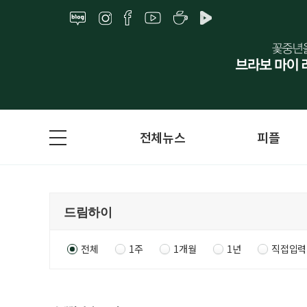
전체뉴스
피플
전체
1주
1개월
1년
직접입력