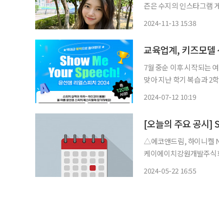
즌은 수지의 인스타그램 게
남겼다. 그는 "우리 아기 병원비 도와주셔서 잘 치료 받고 있습니다. 너무 감사합니다. 이 은혜
2024-11-13 15:38
평생 잊지 않고 늘 수지 
교육업계, 키즈모델
7월 중순 이후 시작되는
맞아 지난 학기 복습과 2
를 비롯해 경품 이벤트, 
2024-07-12 10:19
있다. 12일 교육업계
[오늘의 주요 공시]
△에코앤드림, 하이니켈 NCM 전구
케이에이치강원개발주식회사에 634억 원 대여 △A
흡수합병 △와이팜, '주가안정 및 주주가치 제고' 목적 자사주 약 98만 주 소각 결정 △한화에
2024-05-22 16:55
어로스페이스, 비영리법인 