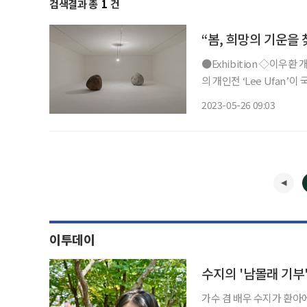
검색결과 총
1
건
“봄, 희망의 기운을
●Exhibition ◇이우환 개인전 ‘Lee Ufan’ 일정 5월 28일까지 장소 국제갤러리 이우환 작가
의 개인전 ‘Lee Ufan’
산시립미술관 ‘이우환 공간’
2023-05-26 09:03
이투데이
수지의 '남몰래 기부
가수 겸 배우 수지가 환아에게