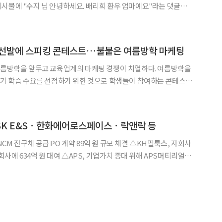
시물에 "수지 님 안녕하세요. 배리희 환우 엄마예요"라는 댓글을
님께 감사하며 살겠습니다"며 "우리 첫째 아기 이
 선발에 스피킹 콘테스트…불붙은 여름방학 마케팅
 여름방학을 앞두고 교육업계의 마케팅 경쟁이 치열하다. 여름방학을
학기 학습 수요를 선점하기 위한 것으로 학생들이 참여하는 콘테스트
키즈모델 선발 등 학부모의 눈길을 끌기 위한 마케팅에 박차를 가하고
에 따르면 윤선생은 15일부터 24일까지 영어 스피킹 강화 이
 SK E&Sㆍ한화에어로스페이스ㆍ락앤락 등
체 공급 PO 계약 89억 원 규모 체결 △KH필룩스, 자회사
PS, 기업가치 증대 위해 APS머티리얼즈
한화문화재단에 120억 원 증여 이사회