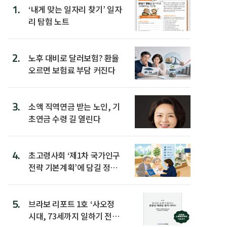
1.
‘내게 맞는 일자리 찾기’ 일자
리 탐험 노트
2.
노후 대비로 달러보험? 환율
오르면 보험료 부담 커진다
3.
소액 직역연금 받는 노인, 기
초연금 수령 길 열린다
4.
초고령사회 ‘제1차 국가인구
전략 기본계획’에 담길 정책
은
5.
브라보 리포트 1호 ‘사오정
시대, 73세까지 일하기 전략’