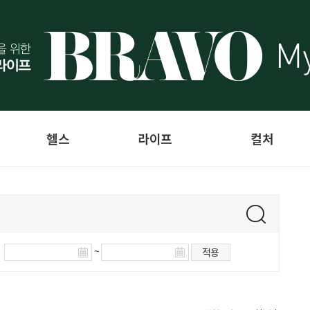
헬스
라이프
컬처
~
적용