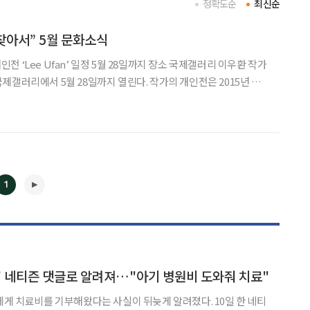
정확도순
최신순
 찾아서” 5월 문화소식
이 국제갤러리에서 5월 28일까지 열린다. 작가의 개인전은 2015년 부
 설립 이후 12년 만이다. 1980년대 작품부터 최신작까지 조각 6점
과 드로잉 4점으로 채웠다. 조각들은
1
◀
▶
' 네티즌 댓글로 알려져…"아기 병원비 도와줘 치료"
 치료비를 기부해왔다는 사실이 뒤늦게 알려졌다. 10일 한 네티