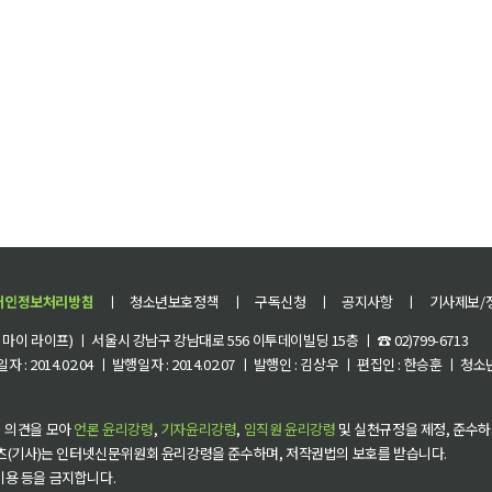
개인정보처리방침
ㅣ
청소년보호정책
ㅣ
구독신청
ㅣ
공지사항
ㅣ
기사제보/
이 라이프) ㅣ 서울시 강남구 강남대로 556 이투데이빌딩 15층 ㅣ ☎ 02)799-6713
 : 2014.02.04 ㅣ 발행일자 : 2014.02.07 ㅣ 발행인 : 김상우 ㅣ 편집인 : 한승훈 ㅣ
 의견을 모아
언론 윤리강령
,
기자윤리강령
,
임직원 윤리강령
및 실천규정을 제정, 준수하
츠(기사)는 인터넷신문위원회 윤리강령을 준수하며, 저작권법의 보호를 받습니다.
 이용 등을 금지합니다.