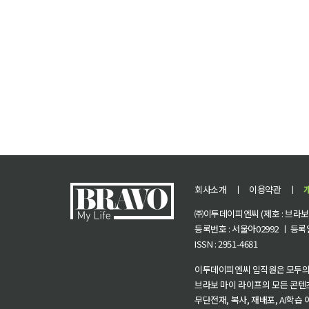
회사소개
ㅣ
이용약관
ㅣ
㈜이투데이피엔씨 (제호 : 브라보 마
등록번호 : 서울아02992 ㅣ 등록일자
ISSN : 2951-4681
이투데이피엔씨 임직원은 모두의
브라보 마이 라이프의 모든 콘텐
무단전재, 복사, 재배포, AI학습