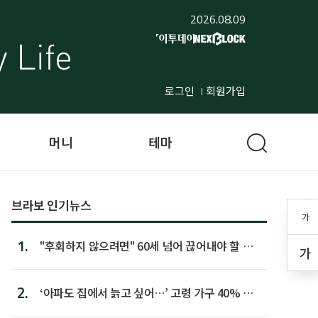
2026.08.09
로그인
회원가입
머니
테마
브라보 인기뉴스
가
1.
"후회하지 않으려면" 60세 넘어 끊어내야 할 사
가
람 1위
2.
‘아파도 집에서 늙고 싶어…’ 고령 가구 40% 노
후 주택이라 어...