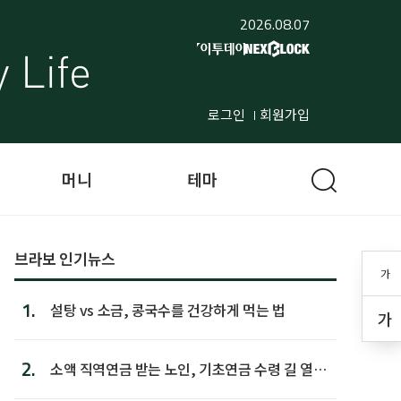
2026.08.07
로그인
회원가입
머니
테마
브라보 인기뉴스
가
1.
설탕 vs 소금, 콩국수를 건강하게 먹는 법
가
2.
소액 직역연금 받는 노인, 기초연금 수령 길 열린
다