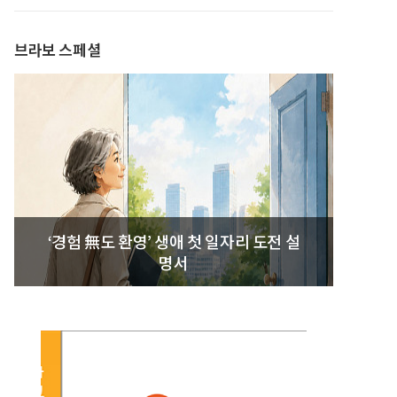
발간
브라보 스페셜
‘경험 無도 환영’ 생애 첫 일자리 도전 설
명서