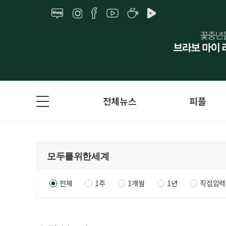
전체뉴스
피플
전체
1주
1개월
1년
직접입력