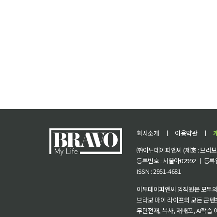
회사소개
ㅣ
이용약관
ㅣ
㈜이투데이피엔씨 (제호 : 브라보 마
등록번호 : 서울아02992 ㅣ 등록일자
ISSN : 2951-4681
이투데이피엔씨 임직원은 모두의
브라보 마이 라이프의 모든 콘텐
무단전재, 복사, 재배포, AI학습