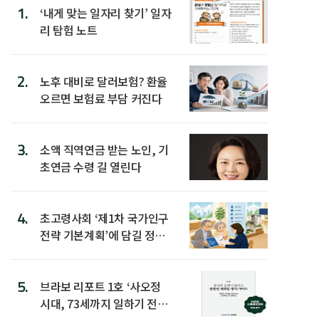
1.
‘내게 맞는 일자리 찾기’ 일자
리 탐험 노트
2.
노후 대비로 달러보험? 환율
오르면 보험료 부담 커진다
3.
소액 직역연금 받는 노인, 기
초연금 수령 길 열린다
4.
초고령사회 ‘제1차 국가인구
전략 기본계획’에 담길 정책
은
5.
브라보 리포트 1호 ‘사오정
시대, 73세까지 일하기 전략’