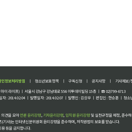
개인정보처리방침
ㅣ
청소년보호정책
ㅣ
구독신청
ㅣ
공지사항
ㅣ
기사제보/
이 라이프) ㅣ 서울시 강남구 강남대로 556 이투데이빌딩 15층 ㅣ ☎ 02)799-6713
 : 2014.02.04 ㅣ 발행일자 : 2014.02.07 ㅣ 발행인 : 김상우 ㅣ 편집인 : 한승훈 ㅣ
 의견을 모아
언론 윤리강령
,
기자윤리강령
,
임직원 윤리강령
및 실천규정을 제정, 준수하
츠(기사)는 인터넷신문위원회 윤리강령을 준수하며, 저작권법의 보호를 받습니다.
 이용 등을 금지합니다.