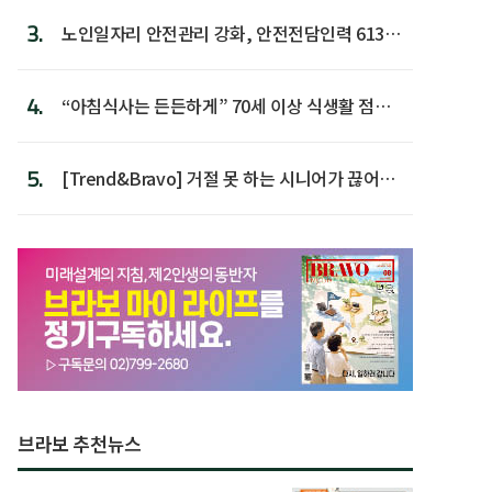
3.
노인일자리 안전관리 강화, 안전전담인력 613명
첫 배치
4.
“아침식사는 든든하게” 70세 이상 식생활 점수
가장 높아
5.
[Trend&Bravo] 거절 못 하는 시니어가 끊어야
할 행동 5
브라보 추천뉴스