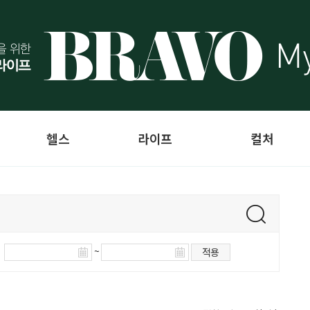
헬스
라이프
컬처
~
적용