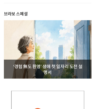
브라보 스페셜
‘경험 無도 환영’ 생애 첫 일자리 도전 설
명서