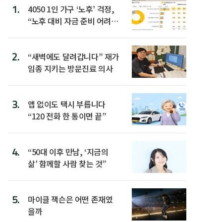
1.
4050 1인 가구 ‘노후’ 걱정,
“노후 대비 자금 준비 어려
워”
2.
“새벽에도 달려갑니다” 재가
임종 지키는 방문진료 의사
3.
앱 없이도 택시 부릅니다
“120 전화 한 통이면 끝”
4.
“50대 이후 만남, ‘지금의
삶’ 함께할 사람 찾는 것”
5.
마이클 잭슨은 어떤 존재였
을까