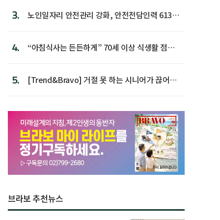
3.
노인일자리 안전관리 강화, 안전전담인력 613명
첫 배치
4.
“아침식사는 든든하게” 70세 이상 식생활 점수
가장 높아
5.
[Trend&Bravo] 거절 못 하는 시니어가 끊어야
할 행동 5
브라보 추천뉴스