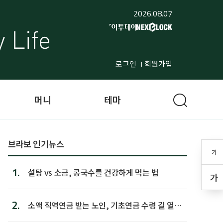
2026.08.07
로그인
회원가입
머니
테마
브라보 인기뉴스
가
1.
설탕 vs 소금, 콩국수를 건강하게 먹는 법
가
2.
소액 직역연금 받는 노인, 기초연금 수령 길 열린
다