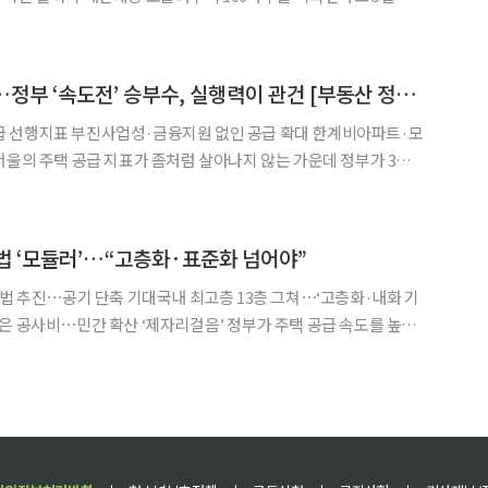
에게 긴급 주거지원을 제공해왔다. 현재까지 누적 지원 물량
서울 공급지표 악화…정부 ‘속도전’ 승부수, 실행력이 관건 [부동산 정책 윤곽 ②]
 선행지표 부진사업성·금융지원 없인 공급 확대 한계비아파트·모
심 유휴부지 개발에 속도를 내는 등 공급 확대에 본격 나섰다. 하지
 앞당기는 것만으로 사업 속도가 빨라지는 것은 어렵다는 목소리도
법 ‘모듈러’…“고층화·표준화 넘어야”
별법 추진⋯공기 단축 기대국내 최고층 13층 그쳐⋯‘고층화·내화 기
간 확산 ‘제자리걸음’ 정부가 주택 공급 속도를 높이
 공법’ 활성화에 나섰다. 하지만 사업성 부족에 따른 민간 사업자의
한계 등으로 대규모 공급 수단으로 자리 잡기까지는 넘어