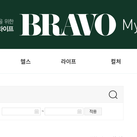
헬스
라이프
컬처
~
적용