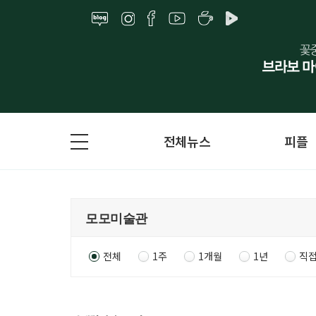
전체뉴스
피플
전체
1주
1개월
1년
직