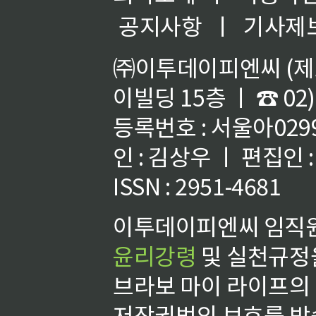
공지사항
ㅣ
기사제
㈜이투데이피엔씨 (제호
이빌딩 15층 ㅣ ☎ 02)
등록번호 : 서울아02992
인 : 김상우 ㅣ 편집인
ISSN : 2951-4681
이투데이피엔씨 임직원
윤리강령
및 실천규정을
브라보 마이 라이프의
저작권법의 보호를 받