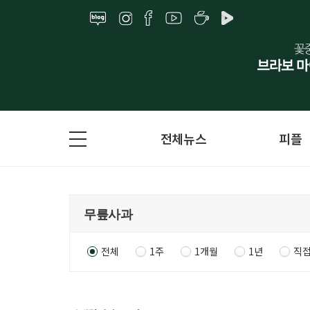
전체뉴스
피플
전체
1주
1개월
1년
직