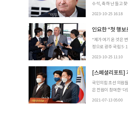
수석, 축하 난 들고 찾아혁신위
행보가 거침없다. 인 
2023-10-25 16:18
다고 밝혔다. 당과 
“제가 여기 온 것은 변화를 상징” 국민의힘 인요한 혁신위원장
정으로 광주 국립 5·18 민주묘지를 
중앙당사에서 기자들과 
2023-10-25 11:10
고 갈 것이고, 출발은 
[스페셜리포트] 
국민의힘 초선 의원들
은 전원이 참여한 ‘더
서만 맴돌았다. 김웅·배현진·윤희숙·황보승희 등 국민의힘 초선 의원들은 각자의 목소리를
2021-07-13 05:00
내는 데 그치지 않았