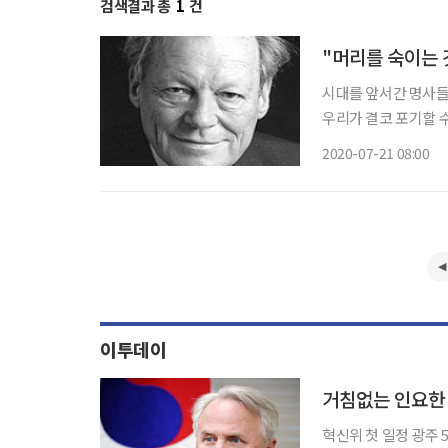
검색결과 총
1
건
"머리를 숙이는
시대를 앞서간 명사들
우리가 결코 포기할 수
해본다. 이번 호에는 독일 통일
2020-07-21 08:00
라면, 1970년 폴란
이투데이
거침없는 인요한 혁
혁신위 첫 일정 광주