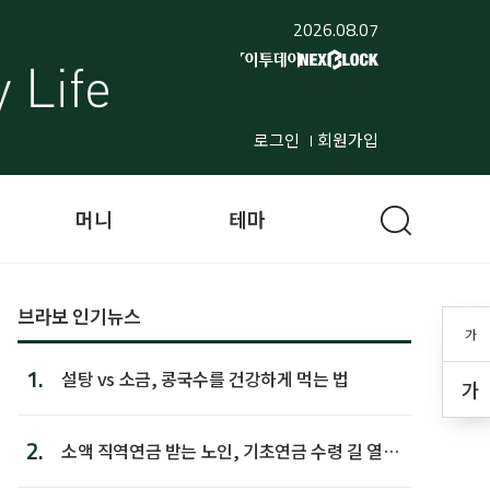
2026.08.07
로그인
회원가입
머니
테마
브라보 인기뉴스
가
1.
설탕 vs 소금, 콩국수를 건강하게 먹는 법
가
2.
소액 직역연금 받는 노인, 기초연금 수령 길 열린
다