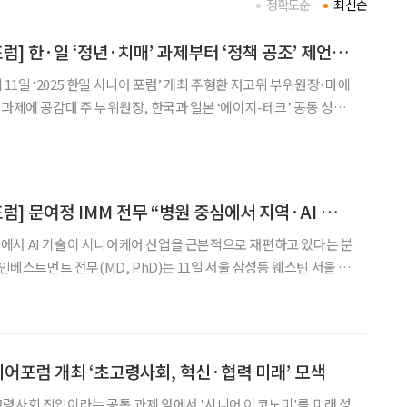
정확도순
최신순
[2025 한일시니어포럼] 한·일 ‘정년·치매’ 과제부터 ‘정책 공조’ 제언까지 해법 논의
1일 ‘2025 한일 시니어 포럼’ 개최 주형환 저고위 부위원장·마에
 과제에 공감대 주 부위원장, 한국과 일본 ‘에이지-테크’ 공동 성장
장에 대한 기업의 저항, 일본은 어떻게 극복했나요?” 청중 질문 이
속한 고령화라는 동일한 구조적 위기 속에서 정
[2025 한일시니어포럼] 문여정 IMM 전무 “병원 중심에서 지역·AI 기반 돌봄으로…시니어케어 대전환”
에서 AI 기술이 시니어케어 산업을 근본적으로 재편하고 있다는 분
 인베스트먼트 전무(MD, PhD)는 11일 서울 삼성동 웨스틴 서울 파
한일 시니어 포럼’ 특별강연에서 “의료·돌봄 시스템이 감당할 수 있는
AI는 이 구조적 문제를 해결할 수 있는 마지막
니어포럼 개최 ‘초고령사회, 혁신·협력 미래’ 모색
령사회 진입이라는 공통 과제 앞에서 '시니어 이코노미'를 미래 성