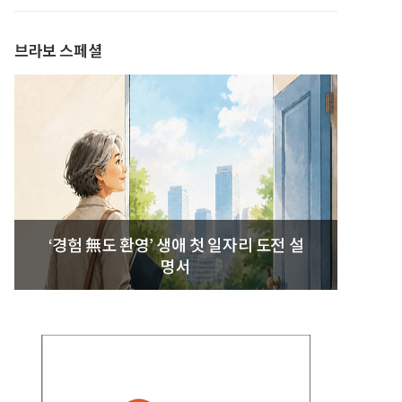
발간
브라보 스페셜
‘경험 無도 환영’ 생애 첫 일자리 도전 설
명서