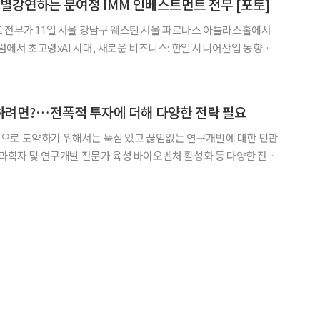
특별강연하는 문여정 IMM 인베스트먼트 전무 [포토]
 전무가 11일 서울 강남구 웨스틴 서울 파르나스 아틀라스홀에서
포럼에서 초고령xAI 시대, 새로운 비즈니스: 한일 시니어산업 동향과
 하고 있다. 이투데이와 이투데이피엔씨가 주최한 한일 시니어 포
심 주제로, 양국의 정책적 과제와 산업적 해법을
하려면?…전폭적 투자에 더해 다양한 전략 필요
으로 도약하기 위해서는 뚝심 있고 끊임없는 연구개발에 대한 민관
의과학자 및 연구개발 전문가 육성 바이오벤처 활성화 등 다양한 전략
‘신약개발 선
 극복과제’를 주제로 제28호 정책보고서(KPBMA Br