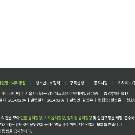
개인정보처리방침
ㅣ
청소년보호정책
ㅣ
구독신청
ㅣ
공지사항
ㅣ
기사제보/
이 라이프) ㅣ 서울시 강남구 강남대로 556 이투데이빌딩 15층 ㅣ ☎ 02)799-6713
 : 2014.02.04 ㅣ 발행일자 : 2014.02.07 ㅣ 발행인 : 김상우 ㅣ 편집인 : 한승훈 ㅣ
 의견을 모아
언론 윤리강령
,
기자윤리강령
,
임직원 윤리강령
및 실천규정을 제정, 준수하
츠(기사)는 인터넷신문위원회 윤리강령을 준수하며, 저작권법의 보호를 받습니다.
 이용 등을 금지합니다.