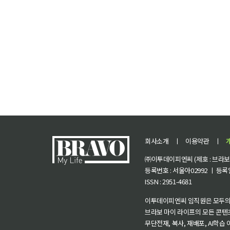
회사소개
ㅣ
이용약관
ㅣ
㈜이투데이피엔씨 (제호 : 브라보 마
등록번호 : 서울아02992 ㅣ 등록일자
ISSN : 2951-4681
이투데이피엔씨 임직원은 모두의
브라보 마이 라이프의 모든 콘텐
무단전재, 복사, 재배포, AI학습