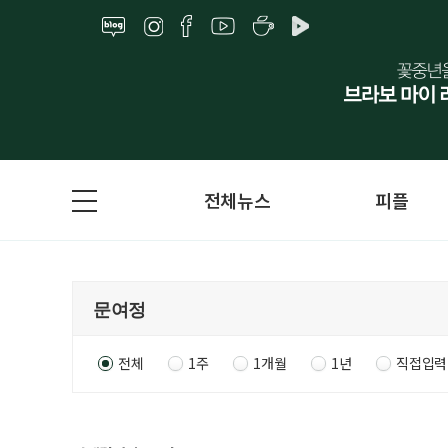
전체뉴스
피플
전체
1주
1개월
1년
직접입력