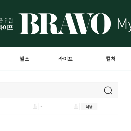
헬스
라이프
컬처
~
적용