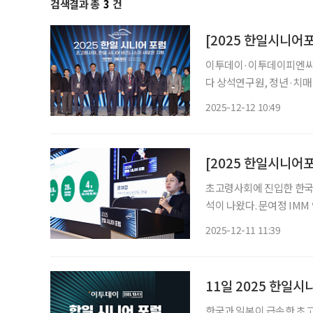
검색결과 총
3
건
이투데이·이투데이피엔씨 1
다 상석연구원, 정년·치매
모델 제언하기도 “정년 연
2025-12-12 10:49
어져 한국과 일본이 급
초고령사회에 진입한 한국
석이 나왔다. 문여정 IMM
르나스에서 열린 ‘2025 
2025-12-11 11:39
한계는 이미 드러났으며, 
11일 2025 한일시
한국과 일본이 급속한 초고