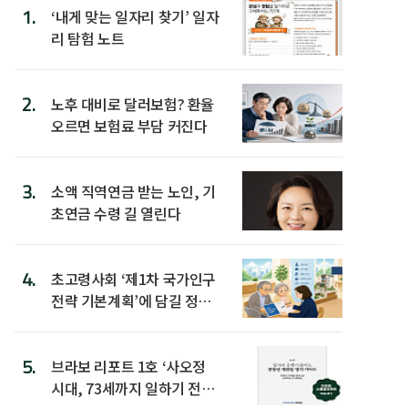
1.
‘내게 맞는 일자리 찾기’ 일자
리 탐험 노트
2.
노후 대비로 달러보험? 환율
오르면 보험료 부담 커진다
3.
소액 직역연금 받는 노인, 기
초연금 수령 길 열린다
4.
초고령사회 ‘제1차 국가인구
전략 기본계획’에 담길 정책
은
5.
브라보 리포트 1호 ‘사오정
시대, 73세까지 일하기 전략’