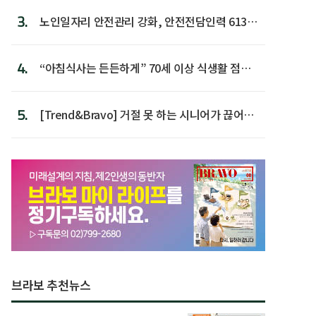
3.
노인일자리 안전관리 강화, 안전전담인력 613명
첫 배치
4.
“아침식사는 든든하게” 70세 이상 식생활 점수
가장 높아
5.
[Trend&Bravo] 거절 못 하는 시니어가 끊어야
할 행동 5
브라보 추천뉴스