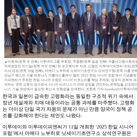
▲이종재(왼쪽 두 번째) 이투데이그룹 부회장, 주형환(왼쪽 일곱 번째) 저출산고령사회위
직위원장인 이기일(왼쪽 여섯 번째) 전 보건복지부 차관, 신동민 이투데이피엔씨 대표(왼쪽
이샤 대표(왼쪽 여덟 번째), 마에다 노부히로 닛세이기초연구소 상석연구원(왼쪽 아홉 번째
강남구 웨스틴 서울 파르나스 아틀라스홀에서 열린 '2025 한일 시니어 포럼'에서 기념촬영
이피엔씨가 주최한 한일 시니어 포럼은 시니어 이코노미를 핵심 주제로, 양국의 정책적 과
의하는 국제 교류의 장으로서 시니어 비즈니스가 미래 성장을 견인하는 주체임을 강조하며
니스·기술 전반에서 필요한 혁신과 전환점을 모색한다. 조현호 기자 hyunho@(이투데이DB
한국과 일본이 급속한 고령화라는 동일한 구조적 위기 속에서
정년 재설계와 치매 대응이라는 공통 과제를 마주했다. 고령화
는 더이상 단일 국가 차원의 문제가 아닌 만큼 양국이 정책 공
조를 강화해야 한다는 제언도 나왔다.
이투데이와 이투데이피엔씨가 11일 개최한 ‘2025 한일 시니어
포럼’에서 마에다 노부히로 닛세이기초연구소 상석연구원은