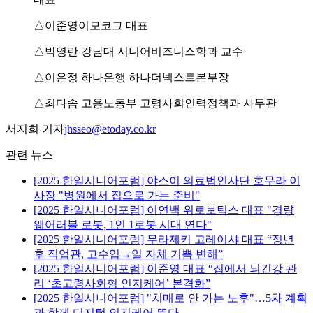
△이준영이모코그 대표
△박영란 강남대 시니어비즈니스학과 교수
△이은정 하나은행 하나더넥스트본부장
△최다솜 고용노동부 고령사회인력정책과 사무관
서지희 기자
jhsseo@etoday.co.kr
관련 뉴스
[2025 한일시니어포럼] 야스이 의료법인사단 호무라 이
사장 "병원에서 집으로 가는 준비"
[2025 한일시니어포럼] 이연백 위로보틱스 대표 "경량
웨어러블 로봇, 1인 1로봇 시대 연다"
[2025 한일시니어포럼] 무라제키 고레이샤 대표 “정년
후 직업관, 고수입→일 자체 기쁨 변해”
[2025 한일시니어포럼] 이준영 대표 “집에서 뇌건강 관
리 ‘초고령사회형 인지케어’ 본격화”
[2025 한일시니어포럼] "치매로 안 가는 노후"…5차 계획
과 함께 디지털 인지케어 뜬다