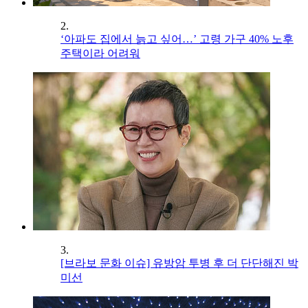
2.
‘아파도 집에서 늙고 싶어…’ 고령 가구 40% 노후
주택이라 어려워
3.
[브라보 문화 이슈] 유방암 투병 후 더 단단해진 박
미선