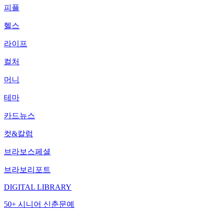
피플
헬스
라이프
컬처
머니
테마
카드뉴스
컷&칼럼
브라보스페셜
브라보리포트
DIGITAL LIBRARY
50+ 시니어 신춘문예