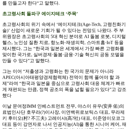
를 만들고자 한다“고 말했다.
초고령사회 돌파구 에이지테크 ‘주목’
초고령사회의 위기 속에서 ‘에이지테크(Age-Tech, 고령친화기
술)’ 산업이 새로운 기회가 될 수 있다는 전망도 나왔다. 주 부
위원장은 초고령사회의 5대 혁신 분야로 AI 돌봄 로봇, 디지털
헬스, 노인성 질환 치료, 항노화·재생의학, 스마트홈·IoT 등을
제시했다. 그는 “한국과 일본은 세계에서 가장 빠른 고령화를
맞이한 국가로, 실버경제·돌봄·금융·기술 혁신의 공동 모델을
만들 수 있다”고 말했다.
그는 이어 “저출생과 고령화는 한 국가의 문제가 아니라
APEC(아시아태평양경제협력체) 전역이 함께 풀어야 할 과
제”라며 “한국과 일본을 중심으로 고령사회 대응 체계가 빠르
게 재편되는 만큼, 정책 공조의 폭을 넓힐 필요가 있다”고 강조
했다
이날 문여정IMM 인베스트먼트 전무, 야스이 유우(安井 佑)의
료법인사단 호무라(?)이사장, 이연백위로보틱스 대표, 무라제
키 후미오(村? 不三夫) 고레이샤(高?社) 대표, 이준영이모코그
대표 등이 강연자로 나서 인공지능(AI)을 통한 시니어 케어, 재