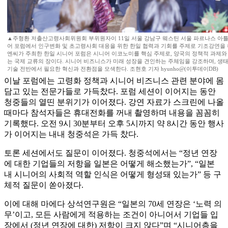
▲주형환 저출산고령사회위원회 부위원자이 11일 서울 강남구 웨스틴 서울 파르나스 아틀라
어 포럼에서 인구변화 및 초고령사회 대응을 위한 한일 협력과 기회를 주제로 기조강연을
엔씨가 주최한 한일 시니어 포럼은 시니어 이코노미를 핵심 주제로, 양국의 정책적 과제와
는 국제 교류의 장이다. 시니어 비즈니스가 미래 성장을 견인하는 주체임을 강조하며, 생
기술 전반에서 필요한 혁신과 전환점을 모색한다. 조현호 기자 hyunho@(이투데이DB)
이날 포럼에는 고령화 정책과 시니어 비즈니스 관련 분야에 몸
담고 있는 전문가들로 가득찼다. 포럼 세션이 이어지는 동안
청중들의 열띤 분위기가 이어졌다. 강연 자료가 스크린에 나올
때마다 참석자들은 휴대전화를 꺼내 촬영하며 내용을 꼼꼼히
기록했다. 오전 9시 30분부터 오후 5시까지 약 8시간 동안 행사
가 이어지는 내내 청중석은 가득 찼다.
토론 세션에서도 질문이 이어졌다. 청중석에서는 “정년 연장
에 대한 기업들의 저항을 일본은 어떻게 해소했는가”, “일본
내 시니어의 사회적 역할 인식은 어떻게 형성돼 있는가” 등 구
체적 질문이 쏟아졌다.
이에 대해 마에다 상석연구원은 “일본의 70세 연장은 ‘노력 의
무’이고, 모든 사람에게 적용하는 조건이 아니어서 기업들 입
장에서 (정년 연장에 대한) 저항이 크지 않다”며 “시니어층을