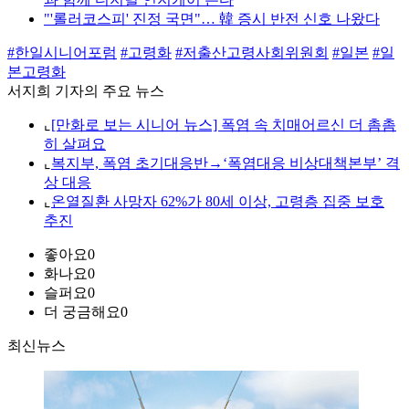
"'롤러코스피' 진정 국면"… 韓 증시 반전 신호 나왔다
#한일시니어포럼
#고령화
#저출산고령사회위원회
#일본
#일
본고령화
서지희 기자의 주요 뉴스
⌞
[만화로 보는 시니어 뉴스] 폭염 속 치매어르신 더 촘촘
히 살펴요
⌞
복지부, 폭염 초기대응반→‘폭염대응 비상대책본부’ 격
상 대응
⌞
온열질환 사망자 62%가 80세 이상, 고령층 집중 보호
추진
좋아요
0
화나요
0
슬퍼요
0
더 궁금해요
0
최신뉴스