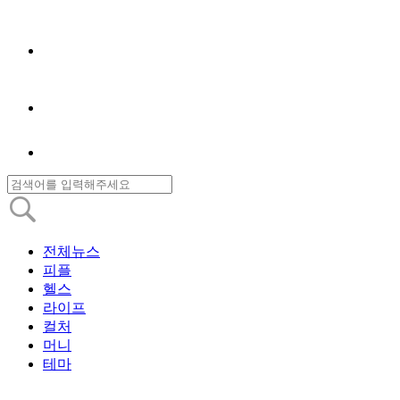
전체뉴스
피플
헬스
라이프
컬처
머니
테마