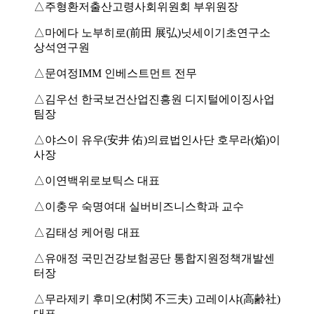
△주형환저출산고령사회위원회 부위원장
△마에다 노부히로(前田 展弘)닛세이기초연구소
상석연구원
△문여정IMM 인베스트먼트 전무
△김우선 한국보건산업진흥원 디지털에이징사업
팀장
△야스이 유우(安井 佑)의료법인사단 호무라(焔)이
사장
△이연백위로보틱스 대표
△이충우 숙명여대 실버비즈니스학과 교수
△김태성 케어링 대표
△유애정 국민건강보험공단 통합지원정책개발센
터장
△무라제키 후미오(村関 不三夫) 고레이샤(高齢社)
대표